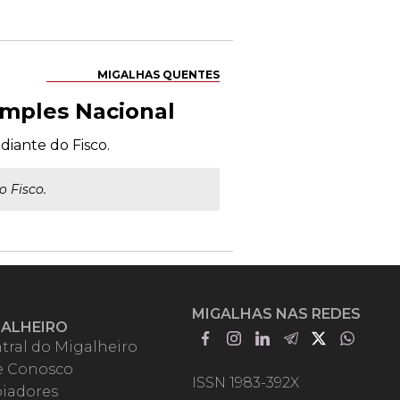
MIGALHAS QUENTES
imples Nacional
iante do Fisco.
 Fisco.
MIGALHAS NAS REDES
GALHEIRO
tral do Migalheiro
e Conosco
ISSN 1983-392X
iadores