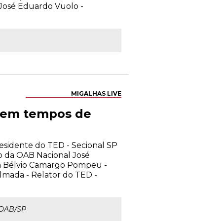
José Eduardo Vuolo -
MIGALHAS LIVE
a em tempos de
residente do TED - Secional SP
o da OAB Nacional José
n Bélvio Camargo Pompeu -
lmada - Relator do TED -
 OAB/SP