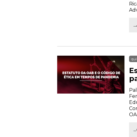
Ric
Ad
.
qui
E
p
Pal
Fer
Ed
Con
OA
.