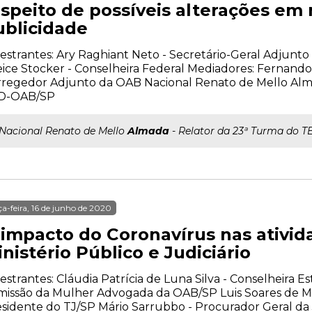
espeito de possíveis alterações em
ublicidade
estrantes: Ary Raghiant Neto - Secretário-Geral Adjunt
ice Stocker - Conselheira Federal Mediadores: Fernando 
regedor Adjunto da OAB Nacional Renato de Mello Alm
D-OAB/SP
..Nacional Renato de Mello
Almada
- Relator da 23ª Turma do 
ça-feira, 16 de junho de 2020
 impacto do Coronavírus nas ativid
nistério Público e Judiciário
estrantes: Cláudia Patrícia de Luna Silva - Conselheira E
issão da Mulher Advogada da OAB/SP Luis Soares de Me
sidente do TJ/SP Mário Sarrubbo - Procurador Geral da 