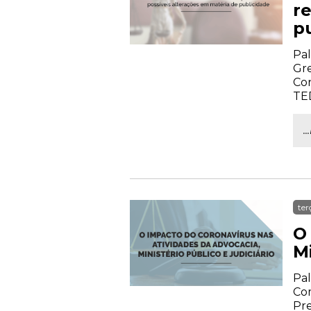
r
p
Pal
Gre
Cor
TE
.
ter
O
Mi
Pal
Com
Pre