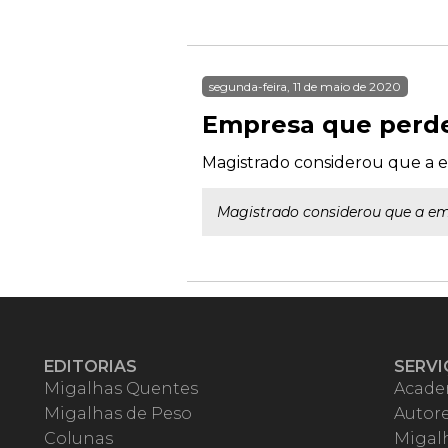
segunda-feira, 11 de maio de 2020
Empresa que perde
Magistrado considerou que a e
Magistrado considerou que a em
EDITORIAS
SERVI
Migalhas Quentes
Acade
Migalhas de Peso
Autor
Colunas
Migalh