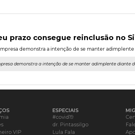
u prazo consegue reinclusão no S
mpresa demonstra a intenção de se manter adimplente d
presa demonstra a intenção de se manter adimplente diante do
ÇOS
ESPECIAIS
MI
mia
#covid19
Cen
es
dr. Pintassilgo
Fal
eiro VIP
Lula Fala
Apo