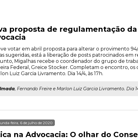
a proposta de regulamentação da 
ocacia
e votar em abril proposta para alterar o provimento 94/
sugeridas, está a liberação de posts patrocinados em red
sunto, Migalhas recebe o coordenador do grupo de trab
heira Federal, Greice Stocker. Completam o encontro, o
n Luiz Garcia Livramento. Dia 14/4, às 17h.
lmada
, Fernando Freire e Marlon Luiz Garcia Livramento. Dia 14
unda-feira, 6 de julho de 2020
tica na Advocacia: O olhar do Conse