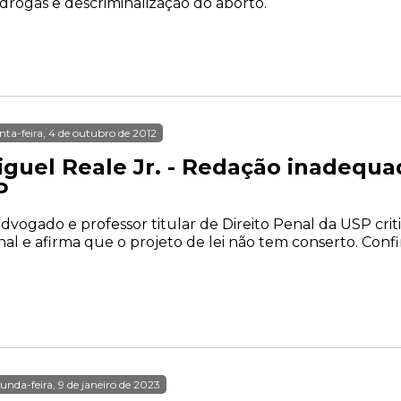
drogas e descriminalização do aborto.
nta-feira, 4 de outubro de 2012
iguel Reale Jr. - Redação inadequ
P
dvogado e professor titular de Direito Penal da USP cri
al e afirma que o projeto de lei não tem conserto. Confi
unda-feira, 9 de janeiro de 2023