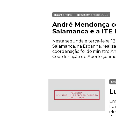
quarta-feira, 14 de setembro de 2022
André Mendonça co
Salamanca e a ITE
Nesta segunda e terça-feira, 12
Salamanca, na Espanha, realiz
coordenação foi do ministro A
Coordenação de Aperfeiçoament
ter
L
Em 
Luí
ele