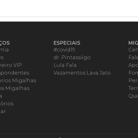
ÇOS
ESPECIAIS
MI
mia
#covid19
Cen
es
dr. Pintassilgo
Fal
eiro VIP
Lula Fala
Apo
spondentes
Vazamentos Lava Jato
Fom
órios Migalhas
Per
os Migalhas
Ter
a
Qu
órios
ar