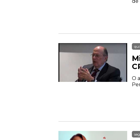
de 
qui
M
C
O a
Pen
seg