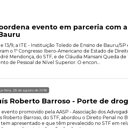
ordena evento em parceria com a
 Bauru
 e 13/9, a ITE - Instituição Toledo de Ensino de Bauru/SP
aram o 1º Congresso Ibero-Americano de Estado de Direit
ndré Mendonça, do STF, e de Cláudia Mansani Queda de 
o de Pessoal de Nível Superior. O encon...
ça-feira, 28 de agosto de 2018
uís Roberto Barroso - Porte de dro
evento promovido pela AASP - Associação dos Advogados
s Roberto Barroso, do STF, abordou o Direito Penal no Br
 tem apresentado e que têm prevalecido no STF em rel