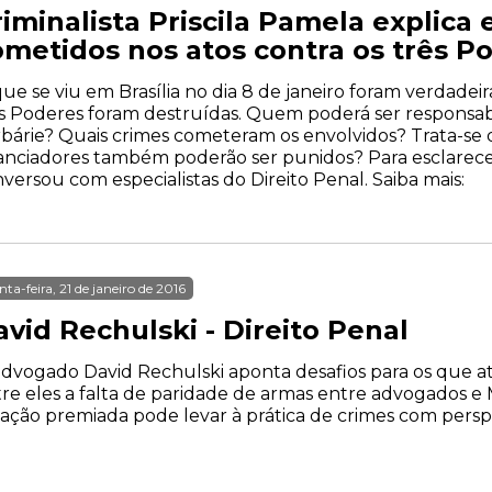
iminalista Priscila Pamela explica
ometidos nos atos contra os três P
ue se viu em Brasília no dia 8 de janeiro foram verdadeir
s Poderes foram destruídas. Quem poderá ser responsab
bárie? Quais crimes cometeram os envolvidos? Trata-se d
anciadores também poderão ser punidos? Para esclarece
versou com especialistas do Direito Penal. Saiba mais:
nta-feira, 21 de janeiro de 2016
vid Rechulski - Direito Penal
dvogado David Rechulski aponta desafios para os que a
re eles a falta de paridade de armas entre advogados e
ação premiada pode levar à prática de crimes com pers