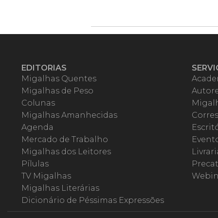
EDITORIAS
SERVI
Migalhas Quentes
Acade
Migalhas de Peso
Autor
Colunas
Migalh
Migalhas Amanhecidas
Corre
Agenda
Escrit
Mercado de Trabalho
Event
Migalhas dos Leitores
Livrari
Pílulas
Precat
TV Migalhas
Webin
Migalhas Literárias
Dicionário de Péssimas Expressões