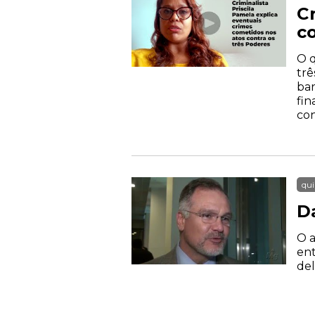
Cr
c
O q
trê
bar
fin
con
qui
Da
O a
ent
del