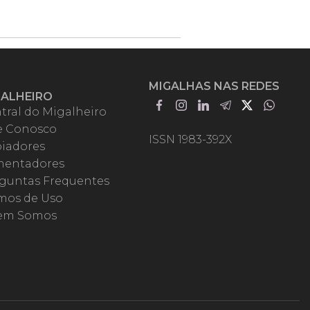
MIGALHAS NAS REDES
GALHEIRO
tral do Migalheiro
e Conosco
ISSN 1983-392X
iadores
entadores
guntas Frequentes
mos de Uso
em Somos