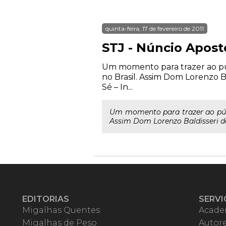
quinta-feira, 17 de fevereiro de 2011
STJ - Núncio Apostó
Um momento para trazer ao púb
no Brasil. Assim Dom Lorenzo Ba
Sé – In...
Um momento para trazer ao públ
Assim Dom Lorenzo Baldisseri defi
EDITORIAS
SERVI
Migalhas Quentes
Acade
Migalhas de Peso
Autor