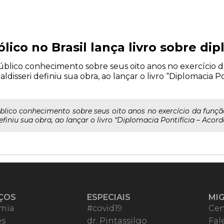
lico no Brasil lança livro sobre dip
lico conhecimento sobre seus oito anos no exercício d
ldisseri definiu sua obra, ao lançar o livro “Diplomacia Po
ico conhecimento sobre seus oito anos no exercício da função 
niu sua obra, ao lançar o livro “Diplomacia Pontifícia – Acordo 
ÇOS
ESPECIAIS
MI
mia
#covid19
Cen
es
dr. Pintassilgo
Fal