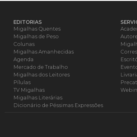
EDITORIAS
SERVI
Migalhas Quentes
Acade
Migalhas de Peso
Autor
Colunas
Migalh
Migalhas Amanhecidas
Corre
Agenda
Escrit
Mercado de Trabalho
Event
Migalhas dos Leitores
Livrari
Pílulas
Precat
TV Migalhas
Webin
Migalhas Literárias
Dicionário de Péssimas Expressões