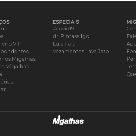
ÇOS
ESPECIAIS
MI
mia
#covid19
Cen
es
dr. Pintassilgo
Fal
eiro VIP
Lula Fala
Apo
spondentes
Vazamentos Lava Jato
Fom
órios Migalhas
Per
os Migalhas
Ter
a
Qu
órios
ar