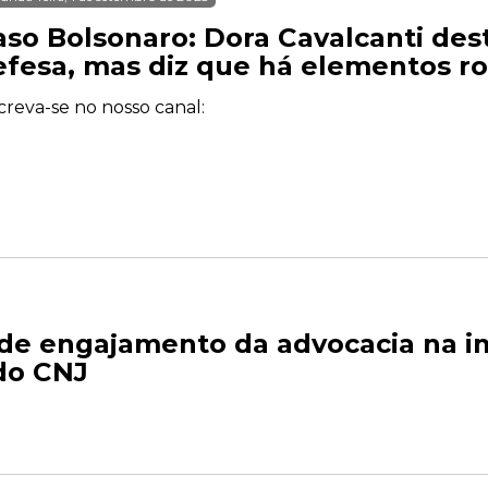
aso Bolsonaro: Dora Cavalcanti dest
efesa, mas diz que há elementos r
creva-se no nosso canal:
ede engajamento da advocacia na 
do CNJ