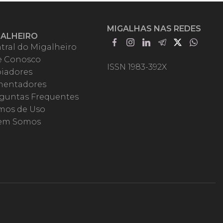
MIGALHAS NAS REDES
GALHEIRO
tral do Migalheiro
e Conosco
ISSN 1983-392X
iadores
entadores
guntas Frequentes
mos de Uso
em Somos