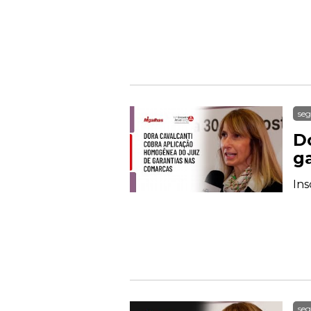
seg
D
g
Ins
seg