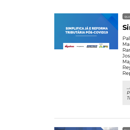
qua
S
Pal
Mar
Ram
Jos
Maj
Rey
Rep
.
P
T