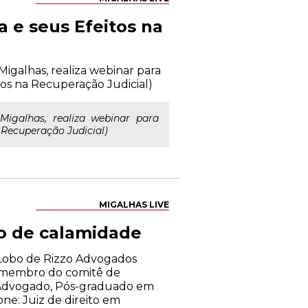
a e seus Efeitos na
igalhas, realiza webinar para
tos na Recuperação Judicial)
galhas, realiza webinar para
a Recuperação Judicial)
MIGALHAS LIVE
io de calamidade
o Lobo de Rizzo Advogados
A, membro do comitê de
 Advogado, Pós-graduado em
ne: Juiz de direito em