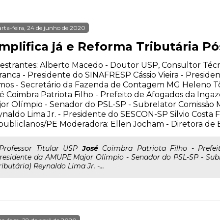
rta-feira, 24 de junho de 2020
implifica já e Reforma Tributária P
estrantes: Alberto Macedo - Doutor USP, Consultor Té
anca - Presidente do SINAFRESP Cássio Vieira - Preside
os - Secretário da Fazenda de Contagem MG Heleno Tôr
é Coimbra Patriota Filho - Prefeito de Afogados da Ing
or Olímpio - Senador do PSL-SP - Subrelator Comissão M
naldo Lima Jr. - Presidente do SESCON-SP Silvio Costa 
ubliclanos/PE Moderadora: Ellen Jocham - Diretora d
..Professor Titular USP
José
Coimbra Patriota Filho - Prefei
residente da AMUPE Major Olímpio - Senador do PSL-SP - Sub
ributária) Reynaldo Lima Jr. -...