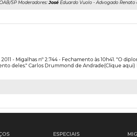
..OAB/SP Moderadores:
José
Eduardo Vuolo - Advogado Renato 
 2011 - Migalhas nº 2.744 - Fechamento às 10h41. "O dipl
mento deles." Carlos Drummond de Andrade(Clique aqui
ÇOS
ESPECIAIS
MI