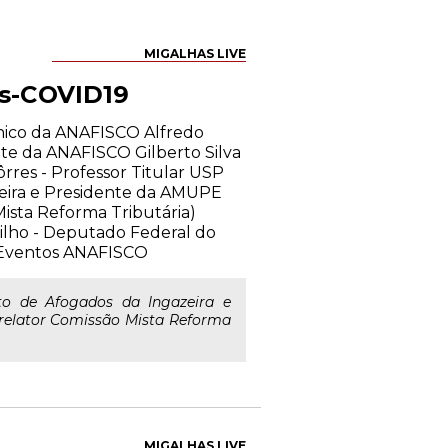
MIGALHAS LIVE
ós-COVID19
cnico da ANAFISCO Alfredo
nte da ANAFISCO Gilberto Silva
res - Professor Titular USP
azeira e Presidente da AMUPE
ista Reforma Tributária)
Filho - Deputado Federal do
e Eventos ANAFISCO
to de Afogados da Ingazeira e
relator Comissão Mista Reforma
MIGALHAS LIVE