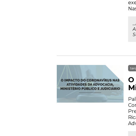
exe
Nas
.
A
S
ter
O
Mi
Pal
Com
Pre
Ric
Ad