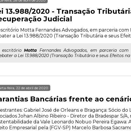
ça-feira, 28 de abril de 2020
i 13.988/2020 - Transação Tributári
ecuperação Judicial
scritório Motta Fernandes Advogados, em parceria com M
ater a Lei 13.988/2020 (Transação Tributária e seus Efei
.. escritório
Motta
Fernandes Advogados, em parceria com Mi
ebater a Lei 13.988/2020 (Transação Tributária e seus Efeitos n
rta-feira, 22 de abril de 2020
arantias Bancárias frente ao cenár
estrantes: Gabriel José de Orleans e Bragança: Sócio d
ociados Johan Albino Ribeiro - Diretor da Bradespar S/
stentabilidade da Vale Leonardo Nobuo Pereira Egawa:
eito Empresarial pela (FGV-SP) Marcelo Barbosa Sacramo