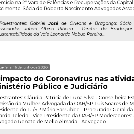
rcício na 2º Vara de Falências e Recuperações da Capita
cimento: Sócia do Roberta Nascimento Advogados Asso
..Palestrantes: Gabriel
José
de Orleans e Bragança: Sócio
ssociados Johan Albino Ribeiro - Diretor da Bradesp
ustentabilidade da Vale Leonardo Nobuo Pereira...
ça-feira, 16 de junho de 2020
 impacto do Coronavírus nas ativid
nistério Público e Judiciário
estrantes: Cláudia Patrícia de Luna Silva - Conselheira E
issão da Mulher Advogada da OAB/SP Luis Soares de Me
sidente do TJ/SP Mário Sarrubbo - Procurador Geral da 
ardo Toledo - Vice-Presidente da OAB/SP Moderadores: 
vogado Renato de Mello Almada - Advogado