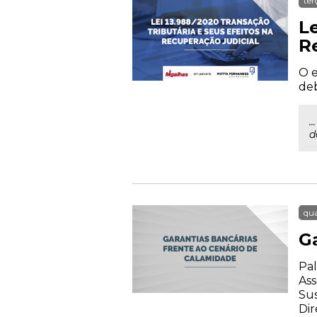
ter
Le
R
O e
deb
.
d
qua
G
Pal
Ass
Su
Dir