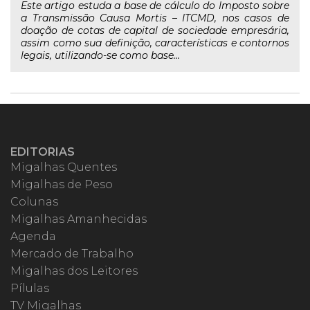
Este artigo estuda a base de cálculo do Imposto sobre
a Transmissão Causa Mortis – ITCMD, nos casos de
doação de cotas de capital de sociedade empresária,
assim como sua definição, características e contornos
legais, utilizando-se como base...
EDITORIAS
Migalhas Quentes
Migalhas de Peso
Colunas
Migalhas Amanhecidas
Agenda
Mercado de Trabalho
Migalhas dos Leitores
Pílulas
TV Migalhas