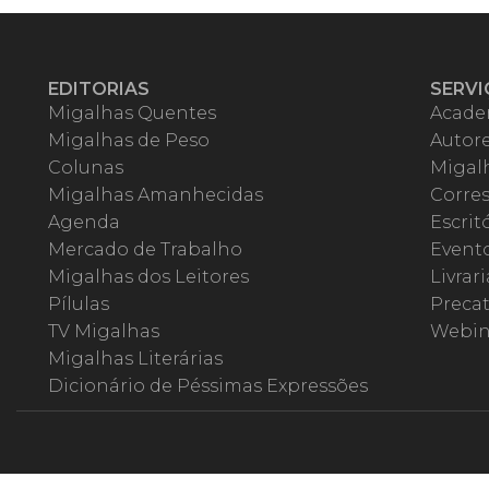
EDITORIAS
SERVI
Migalhas Quentes
Acade
Migalhas de Peso
Autor
Colunas
Migalh
Migalhas Amanhecidas
Corre
Agenda
Escrit
Mercado de Trabalho
Event
Migalhas dos Leitores
Livrari
Pílulas
Precat
TV Migalhas
Webin
Migalhas Literárias
Dicionário de Péssimas Expressões