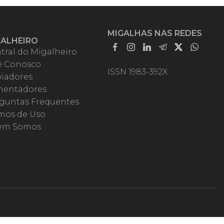
MIGALHAS NAS REDES
GALHEIRO
tral do Migalheiro
e Conosco
ISSN 1983-392X
iadores
entadores
guntas Frequentes
mos de Uso
em Somos