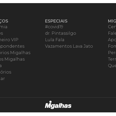
ÇOS
ESPECIAIS
MI
mia
#covid19
Cen
es
dr. Pintassilgo
Fal
eiro VIP
Lula Fala
Apo
spondentes
Vazamentos Lava Jato
Fom
órios Migalhas
Per
os Migalhas
Ter
a
Qu
órios
ar