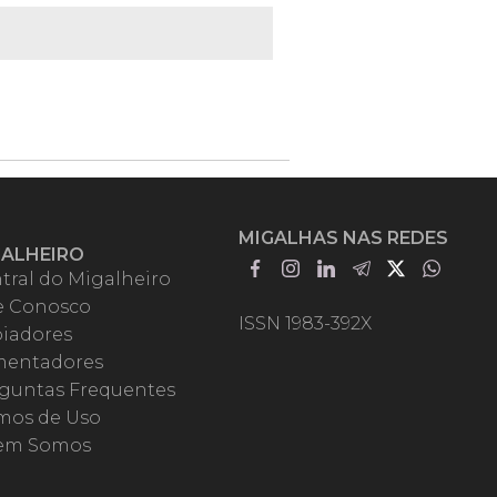
MIGALHAS NAS REDES
GALHEIRO
tral do Migalheiro
e Conosco
ISSN 1983-392X
iadores
entadores
guntas Frequentes
mos de Uso
em Somos