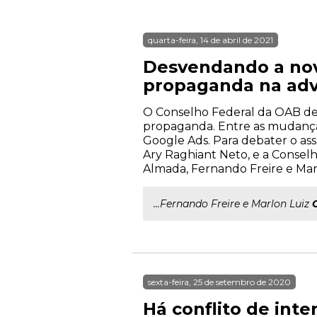
quarta-feira, 14 de abril de 2021
Desvendando a nov
propaganda na adv
O Conselho Federal da OAB dev
propaganda. Entre as mudanças 
Google Ads. Para debater o as
Ary Raghiant Neto, e a Consel
Almada, Fernando Freire e Marlo
...Fernando Freire e Marlon Luiz
sexta-feira, 25 de setembro de 2020
Há conflito de int