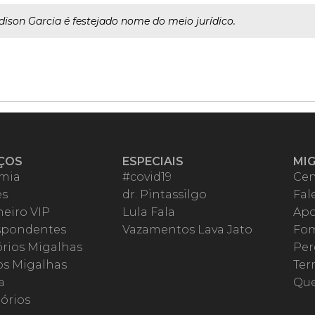
dison Garcia é festejado nome do meio jurídico.
ÇOS
ESPECIAIS
MI
mia
#covid19
Cen
es
dr. Pintassilgo
Fal
eiro VIP
Lula Fala
Apo
spondentes
Vazamentos Lava Jato
Fom
órios Migalhas
Per
os Migalhas
Ter
a
Qu
órios