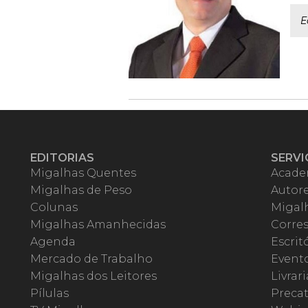
E
EDITORIAS
SERVI
Migalhas Quentes
Acade
Migalhas de Peso
Autor
Colunas
Migalh
Migalhas Amanhecidas
Corre
Agenda
Escrit
Mercado de Trabalho
Event
Migalhas dos Leitores
Livrari
Pílulas
Precat