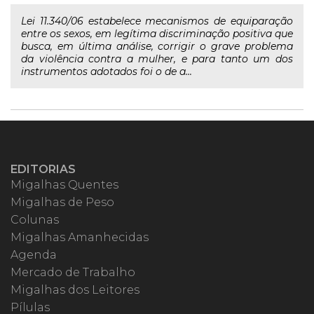
Lei 11.340/06 estabelece mecanismos de equiparação
entre os sexos, em legítima discriminação positiva que
busca, em última análise, corrigir o grave problema
da violência contra a mulher, e para tanto um dos
instrumentos adotados foi o de a...
EDITORIAS
Migalhas Quentes
Migalhas de Peso
Colunas
Migalhas Amanhecidas
Agenda
Mercado de Trabalho
Migalhas dos Leitores
Pílulas