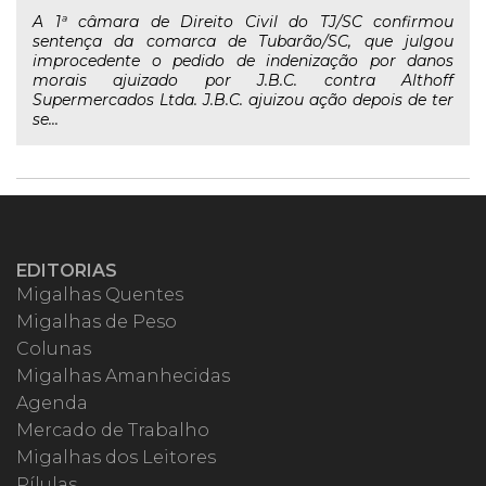
A 1ª câmara de Direito Civil do TJ/SC confirmou
sentença da comarca de Tubarão/SC, que julgou
improcedente o pedido de indenização por danos
morais ajuizado por J.B.C. contra Althoff
Supermercados Ltda. J.B.C. ajuizou ação depois de ter
se...
EDITORIAS
Migalhas Quentes
Migalhas de Peso
Colunas
Migalhas Amanhecidas
Agenda
Mercado de Trabalho
Migalhas dos Leitores
Pílulas