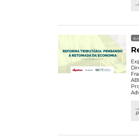
.
qua
R
Exp
Dir
Fra
AB
Pro
Ad
.
P