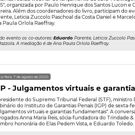
5", organizada por Paulo Henrique dos Santos Lucon e 
reira. Além dos coordenadores do livro, participam do e
ente, Leticia Zuccolo Paschoal da Costa Daniel e Marce
 Paula Orlola Raeffray.
..do evento os co-autores:
Eduardo
Parente, Leticia Zuccolo Pa
azzola. A mediação é de Ana Paula Orlola Raeffray.
ta-feira, 7 de agosto de 2020
GP - Julgamentos virtuais e garant
residente do Supremo Tribunal Federal (STF), ministro Di
inário do Instituto de Garantias Penais (IGP) de sexta-feira
lgamentos virtuais e garantias fundamentais". A convers
ogados Anna Maria Reis, sócia-fundadora do Trindade &
bro honorária do Elas Pedem Vista, e Eduardo Toledo.