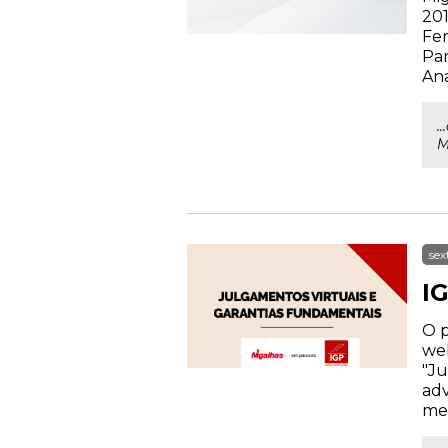
201
Fer
Par
Ana
.
M
sex
I
O p
web
"Ju
adv
mem