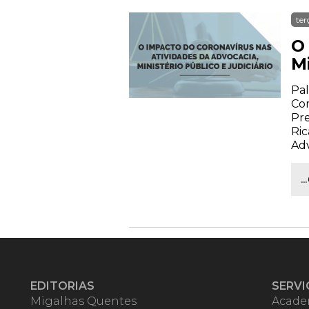
ter
O
Mi
Pal
Com
Pre
Ric
Ad
.
EDITORIAS
SERVI
Migalhas Quentes
Acade