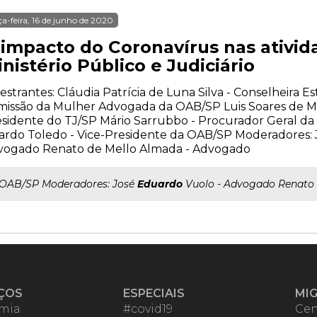
ça-feira, 16 de junho de 2020
 impacto do Coronavírus nas ativid
nistério Público e Judiciário
estrantes: Cláudia Patrícia de Luna Silva - Conselheira E
issão da Mulher Advogada da OAB/SP Luis Soares de Me
sidente do TJ/SP Mário Sarrubbo - Procurador Geral da 
ardo Toledo - Vice-Presidente da OAB/SP Moderadores: 
vogado Renato de Mello Almada - Advogado
..OAB/SP Moderadores: José
Eduardo
Vuolo - Advogado Renato 
ÇOS
ESPECIAIS
MI
mia
#covid19
Cen