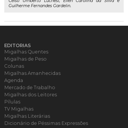
Celso Umberto Luchesi, Ellen Carolina da Silva e
Guilherme Fernandes Gardelin.
EDITORIAS
Migalhas Quentes
Migalhas de Peso
Colunas
Migalhas Amanhecidas
Agenda
Mercado de Trabalho
Migalhas dos Leitores
Pílulas
TV Migalhas
Migalhas Literárias
Dicionário de Péssimas Expressões