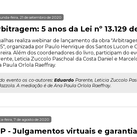
unda-feira, 21 de setembro de 2020
bitragem: 5 anos da Lei nº 13.129 d
alhas realiza webinar de lançamento da obra "Arbitragem:
5", organizada por Paulo Henrique dos Santos Lucon e 
reira. Além dos coordenadores do livro, participam do e
ente, Leticia Zuccolo Paschoal da Costa Daniel e Marce
 Paula Orlola Raeffray.
..do evento os co-autores:
Eduardo
Parente, Leticia Zuccolo Pa
azzola. A mediação é de Ana Paula Orlola Raeffray.
ta-feira, 7 de agosto de 2020
GP - Julgamentos virtuais e garant