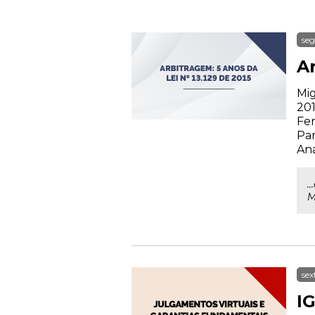
seg
Ar
Mig
201
Fer
Par
Ana
.
M
sex
I