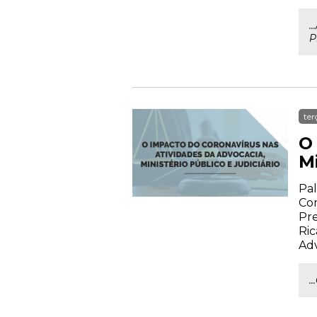
.
P
ter
O
Mi
Pal
Com
Pre
Ric
Ad
.