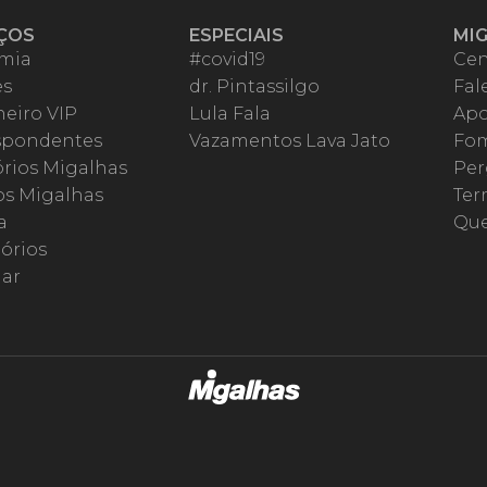
ÇOS
ESPECIAIS
MI
mia
#covid19
Cen
es
dr. Pintassilgo
Fal
eiro VIP
Lula Fala
Apo
spondentes
Vazamentos Lava Jato
Fom
órios Migalhas
Per
os Migalhas
Ter
a
Qu
órios
ar