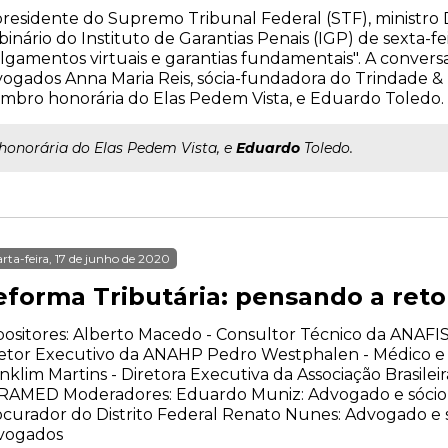
residente do Supremo Tribunal Federal (STF), ministro Di
inário do Instituto de Garantias Penais (IGP) de sexta-feira
lgamentos virtuais e garantias fundamentais". A convers
ogados Anna Maria Reis, sócia-fundadora do Trindade &
bro honorária do Elas Pedem Vista, e Eduardo Toledo.
..honorária do Elas Pedem Vista, e
Eduardo
Toledo.
rta-feira, 17 de junho de 2020
eforma Tributária: pensando a re
ositores: Alberto Macedo - Consultor Técnico da ANAFIS
etor Executivo da ANAHP Pedro Westphalen - Médico e 
nklim Martins - Diretora Executiva da Associação Brasilei
RAMED Moderadores: Eduardo Muniz: Advogado e sócio 
curador do Distrito Federal Renato Nunes: Advogado e
vogados