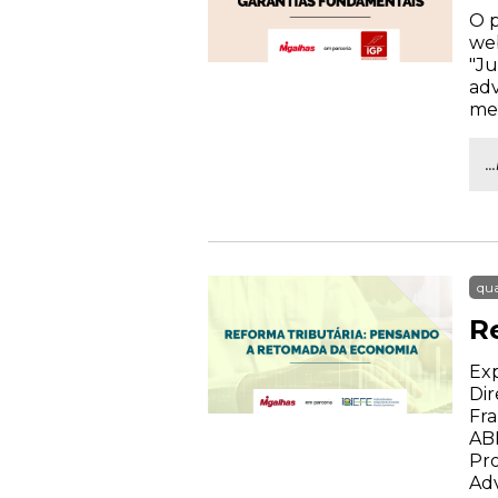
O p
web
"Ju
adv
mem
.
qua
R
Exp
Dir
Fra
AB
Pro
Ad