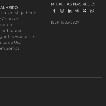
MIGALHAS NAS REDES
GALHEIRO
tral do Migalheiro
e Conosco
ISSN 1983-392X
iadores
entadores
guntas Frequentes
mos de Uso
em Somos