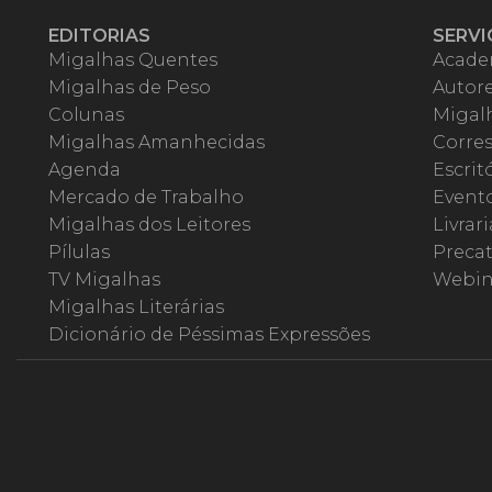
EDITORIAS
SERVI
Migalhas Quentes
Acade
Migalhas de Peso
Autor
Colunas
Migalh
Migalhas Amanhecidas
Corre
Agenda
Escrit
Mercado de Trabalho
Event
Migalhas dos Leitores
Livrari
Pílulas
Precat
TV Migalhas
Webin
Migalhas Literárias
Dicionário de Péssimas Expressões