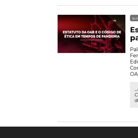
qui
E
p
Pal
Fer
Ed
Con
OA
.
C
d