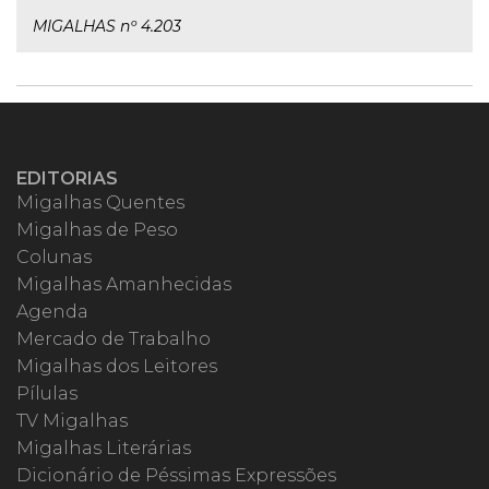
MIGALHAS nº 4.203
EDITORIAS
Migalhas Quentes
Migalhas de Peso
Colunas
Migalhas Amanhecidas
Agenda
Mercado de Trabalho
Migalhas dos Leitores
Pílulas
TV Migalhas
Migalhas Literárias
Dicionário de Péssimas Expressões