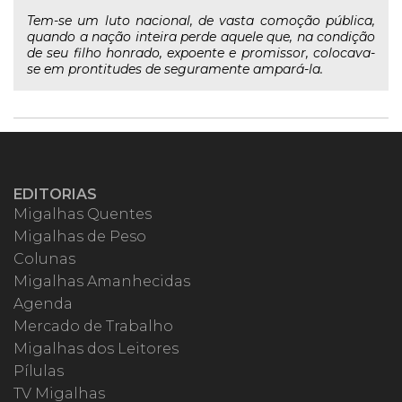
Tem-se um luto nacional, de vasta comoção pública,
quando a nação inteira perde aquele que, na condição
de seu filho honrado, expoente e promissor, colocava-
se em prontitudes de seguramente ampará-la.
EDITORIAS
Migalhas Quentes
Migalhas de Peso
Colunas
Migalhas Amanhecidas
Agenda
Mercado de Trabalho
Migalhas dos Leitores
Pílulas
TV Migalhas