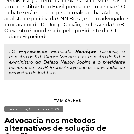
Penais (IGP). O tema da conversa será "Memórias de
uma constituinte: o Brasil precisa de uma nova?". O
debate será mediado pela jornalista Thais Arbex,
analista de política da CNN Brasil, e pelo advogado e
procurador do DF Jorge Galvão, professor da UnB.
O evento é coordenado pelo presidente do IGP,
Ticiano Figueiredo.
...O ex-presidente Fernando
Henrique
Cardoso, o
ministro do STF Gilmar Mendes, o ex-ministro do STF e
ex-ministro da Defesa Nelson Jobim e o presidente
nacional do PSDB Bruno Araújo são os convidados do
webinário do Instituto...
TV MIGALHAS
quarta-feira, 6 de maio de 2020
Advocacia nos métodos
alternativos de solução de