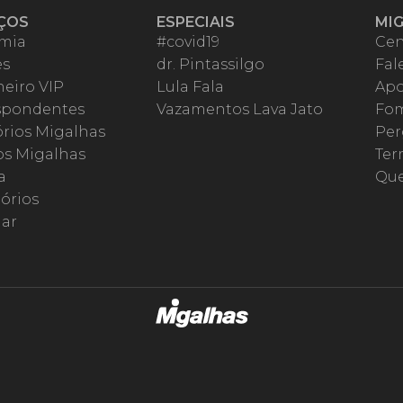
ÇOS
ESPECIAIS
MI
mia
#covid19
Cen
es
dr. Pintassilgo
Fal
eiro VIP
Lula Fala
Apo
spondentes
Vazamentos Lava Jato
Fom
órios Migalhas
Per
os Migalhas
Ter
a
Qu
órios
ar