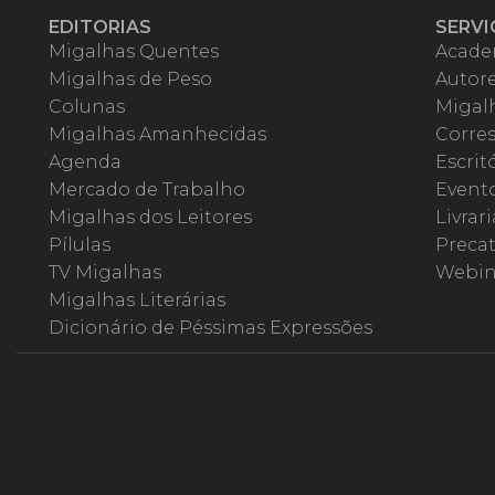
EDITORIAS
SERVI
Migalhas Quentes
Acade
Migalhas de Peso
Autor
Colunas
Migalh
Migalhas Amanhecidas
Corre
Agenda
Escrit
Mercado de Trabalho
Event
Migalhas dos Leitores
Livrari
Pílulas
Precat
TV Migalhas
Webin
Migalhas Literárias
Dicionário de Péssimas Expressões