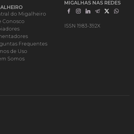
MIGALHAS NAS REDES
GALHEIRO
tral do Migalheiro
e Conosco
ISSN 1983-392X
iadores
entadores
guntas Frequentes
mos de Uso
em Somos