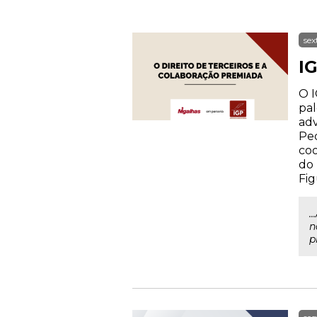
sex
IG
O I
pal
adv
Ped
coo
do 
Fig
.
n
p