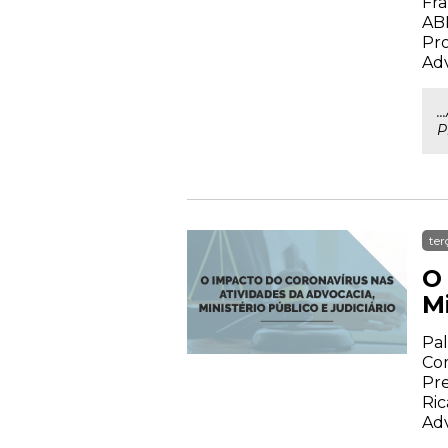
Fra
AB
Pro
Ad
.
P
ter
O
Mi
Pal
Com
Pre
Ric
Ad