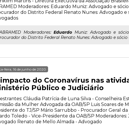
nklim Martins - Diretora Executiva da Associação Brasilei
RAMED Moderadores: Eduardo Muniz: Advogado e sócio 
curador do Distrito Federal Renato Nunes: Advogado e
vogados
..ABRAMED Moderadores:
Eduardo
Muniz: Advogado e sócio
rocurador do Distrito Federal Renato Nunes: Advogado e sóc
ça-feira, 16 de junho de 2020
 impacto do Coronavírus nas ativid
nistério Público e Judiciário
estrantes: Cláudia Patrícia de Luna Silva - Conselheira E
issão da Mulher Advogada da OAB/SP Luis Soares de Me
sidente do TJ/SP Mário Sarrubbo - Procurador Geral da 
ardo Toledo - Vice-Presidente da OAB/SP Moderadores: 
vogado Renato de Mello Almada - Advogado