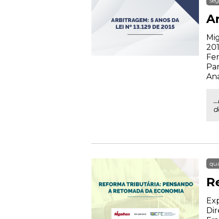
seg
Ar
Mig
201
Fer
Par
Ana
...
d
qua
R
Exp
Dir