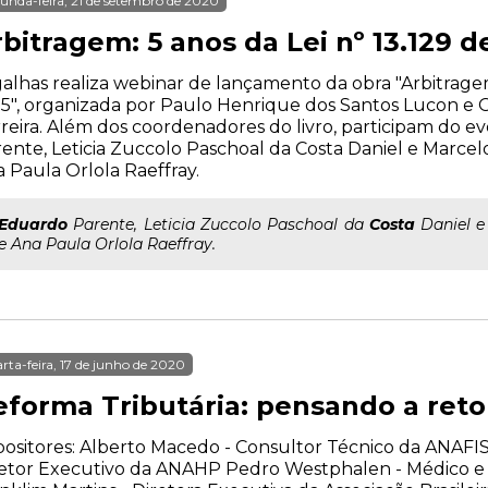
unda-feira, 21 de setembro de 2020
bitragem: 5 anos da Lei nº 13.129 d
alhas realiza webinar de lançamento da obra "Arbitragem:
5", organizada por Paulo Henrique dos Santos Lucon e 
reira. Além dos coordenadores do livro, participam do e
ente, Leticia Zuccolo Paschoal da Costa Daniel e Marce
 Paula Orlola Raeffray.
Eduardo
Parente, Leticia Zuccolo Paschoal da
Costa
Daniel e
e Ana Paula Orlola Raeffray.
rta-feira, 17 de junho de 2020
eforma Tributária: pensando a re
ositores: Alberto Macedo - Consultor Técnico da ANAFIS
etor Executivo da ANAHP Pedro Westphalen - Médico e 