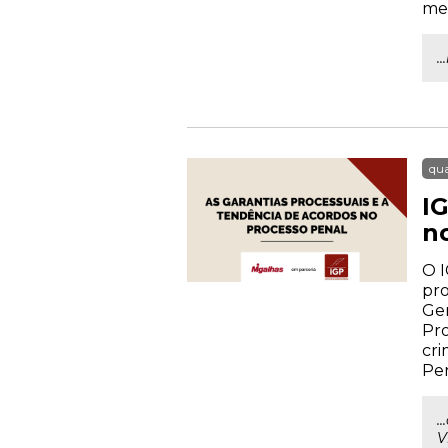
mem
.
qua
I
n
O I
pro
Ger
Pro
cri
Pen
.
V