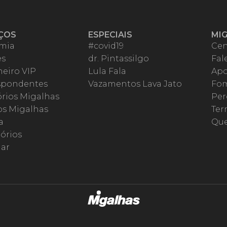
ÇOS
ESPECIAIS
MI
mia
#covid19
Cen
es
dr. Pintassilgo
Fal
eiro VIP
Lula Fala
Apo
spondentes
Vazamentos Lava Jato
Fom
órios Migalhas
Per
os Migalhas
Ter
a
Qu
órios
ar