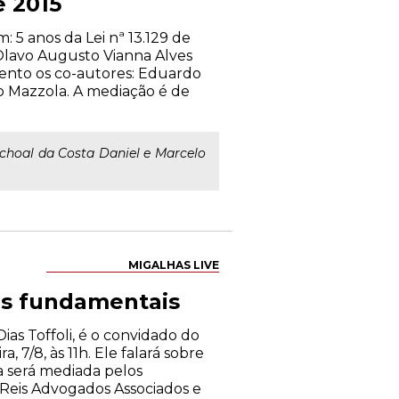
e 2015
 5 anos da Lei nª 13.129 de
Olavo Augusto Vianna Alves
vento os co-autores: Eduardo
lo Mazzola. A mediação é de
schoal da Costa Daniel e Marcelo
MIGALHAS LIVE
ias fundamentais
as Toffoli, é o convidado do
, 7/8, às 11h. Ele falará sobre
a será mediada pelos
 Reis Advogados Associados e