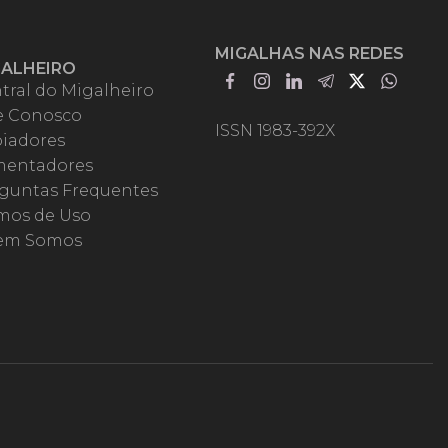
MIGALHAS NAS REDES
GALHEIRO
tral do Migalheiro
e Conosco
ISSN 1983-392X
iadores
entadores
guntas Frequentes
mos de Uso
em Somos