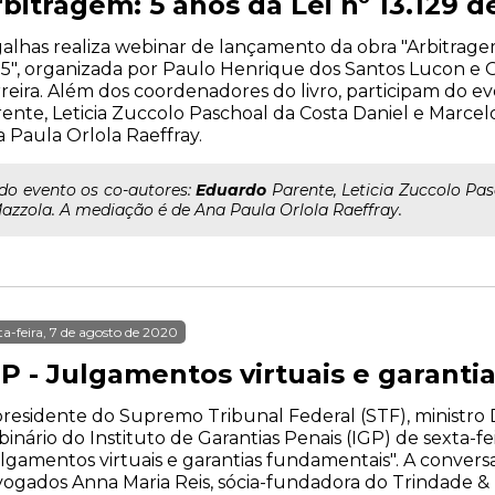
bitragem: 5 anos da Lei nº 13.129 d
alhas realiza webinar de lançamento da obra "Arbitragem:
5", organizada por Paulo Henrique dos Santos Lucon e 
reira. Além dos coordenadores do livro, participam do e
ente, Leticia Zuccolo Paschoal da Costa Daniel e Marce
 Paula Orlola Raeffray.
..do evento os co-autores:
Eduardo
Parente, Leticia Zuccolo Pa
azzola. A mediação é de Ana Paula Orlola Raeffray.
ta-feira, 7 de agosto de 2020
GP - Julgamentos virtuais e garant
residente do Supremo Tribunal Federal (STF), ministro Di
inário do Instituto de Garantias Penais (IGP) de sexta-feira
lgamentos virtuais e garantias fundamentais". A convers
ogados Anna Maria Reis, sócia-fundadora do Trindade &