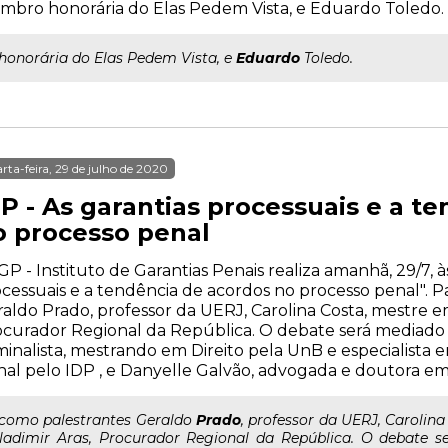
bro honorária do Elas Pedem Vista, e Eduardo Toledo.
..honorária do Elas Pedem Vista, e
Eduardo
Toledo.
rta-feira, 29 de julho de 2020
GP - As garantias processuais e a t
o processo penal
GP - Instituto de Garantias Penais realiza amanhã, 29/7, às
cessuais e a tendência de acordos no processo penal". 
aldo Prado, professor da UERJ, Carolina Costa, mestre em
curador Regional da República. O debate será mediado
minalista, mestrando em Direito pela UnB e especialista 
al pelo IDP , e Danyelle Galvão, advogada e doutora e
..como palestrantes Geraldo
Prado
, professor da UERJ, Carolin
ladimir Aras, Procurador Regional da República. O debate s