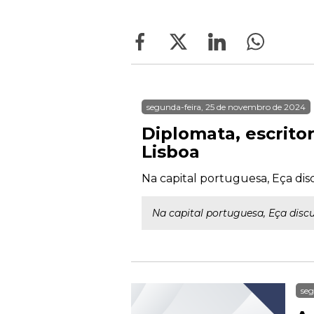
segunda-feira, 25 de novembro de 2024
Diplomata, escrito
Lisboa
Na capital portuguesa, Eça disc
Na capital portuguesa, Eça discu
seg