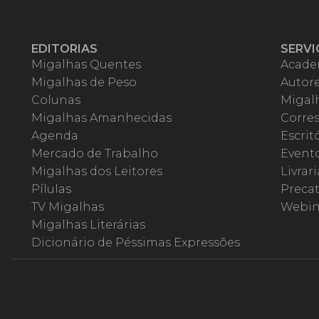
EDITORIAS
SERVI
Migalhas Quentes
Acade
Migalhas de Peso
Autor
Colunas
Migalh
Migalhas Amanhecidas
Corre
Agenda
Escrit
Mercado de Trabalho
Event
Migalhas dos Leitores
Livrari
Pílulas
Precat
TV Migalhas
Webin
Migalhas Literárias
Dicionário de Péssimas Expressões