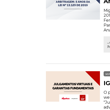
Ar
Mig
201
Fer
Par
Ana
.
M
sex
I
O p
web
"Ju
adv