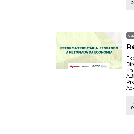
a
qua
R
Exp
Dir
Fra
AB
Pro
Ad
.
P