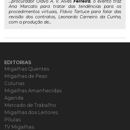
...procurador Olavo A. V. Alves
Ferreira
, o evento traz
Ana Marcato para tratar das tendências para os
procedimentos virtuais, Flávio Tartuce para falar das
revisão dos contratos, Leonardo Carneiro da Cunha,
com a produção de...
EDITORIAS
Migalhas Quentes
Migalhas de Peso
Colunas
Migalhas Amanhecidas
Agenda
Mercado de Trabalho
Migalhas dos Leitores
Pílulas
TV Migalhas