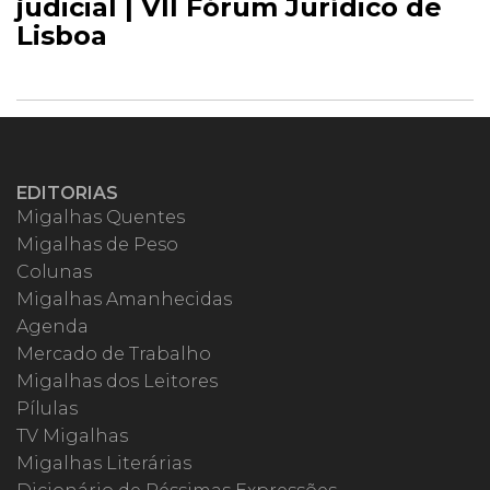
judicial | VII Fórum Jurídico de
Lisboa
EDITORIAS
Migalhas Quentes
Migalhas de Peso
Colunas
Migalhas Amanhecidas
Agenda
Mercado de Trabalho
Migalhas dos Leitores
Pílulas
TV Migalhas
Migalhas Literárias