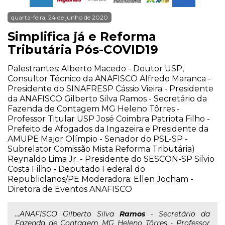
quarta-feira, 24 de junho de 2020
Simplifica já e Reforma
Tributária Pós-COVID19
Palestrantes: Alberto Macedo - Doutor USP,
Consultor Técnico da ANAFISCO Alfredo Maranca -
Presidente do SINAFRESP Cássio Vieira - Presidente
da ANAFISCO Gilberto Silva Ramos - Secretário da
Fazenda de Contagem MG Heleno Tôrres -
Professor Titular USP José Coimbra Patriota Filho -
Prefeito de Afogados da Ingazeira e Presidente da
AMUPE Major Olímpio - Senador do PSL-SP -
Subrelator Comissão Mista Reforma Tributária)
Reynaldo Lima Jr. - Presidente do SESCON-SP Silvio
Costa Filho - Deputado Federal do
Republiclanos/PE Moderadora: Ellen Jocham -
Diretora de Eventos ANAFISCO
...ANAFISCO Gilberto Silva
Ramos
- Secretário da
Fazenda de Contagem MG Heleno Tôrres - Professor