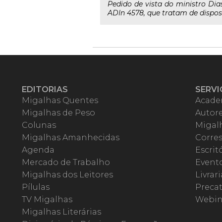
Pedido de vista do ministro Dia
ADIn 4578, que tratam de disposit
EDITORIAS
SERVI
Migalhas Quentes
Acade
Migalhas de Peso
Autor
Colunas
Migalh
Migalhas Amanhecidas
Corre
Agenda
Escrit
Mercado de Trabalho
Event
Migalhas dos Leitores
Livrari
Pílulas
Precat
TV Migalhas
Webin
Migalhas Literárias