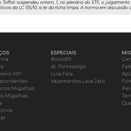
s Toffoli suspendeu ontem, 1, no plenário do STF, o julgament
ivos da LC 135/10, a lei da ficha limpa. A norma em discussão al
ÇOS
ESPECIAIS
MI
mia
#covid19
Cen
es
dr. Pintassilgo
Fal
eiro VIP
Lula Fala
Apo
spondentes
Vazamentos Lava Jato
Fom
órios Migalhas
Per
os Migalhas
Ter
a
Qu
órios
ar