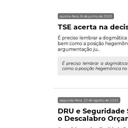
quinta-feira, 8 de junho de 2023
TSE acerta na deci
É preciso lembrar a dogmática j
bem como a posição hegemônica
argumentação ju...
É preciso lembrar a dogmática j
como a posição hegemônica no m
segunda-feira, 22 de agosto de 2022
DRU e Seguridade 
o Descalabro Orça