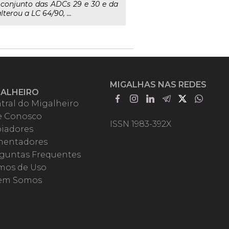
o conjunto das ADCs 29 e 30 e da
terou a LC 64/90, ...
MIGALHAS NAS REDES
GALHEIRO
tral do Migalheiro
e Conosco
ISSN 1983-392X
iadores
entadores
guntas Frequentes
mos de Uso
em Somos