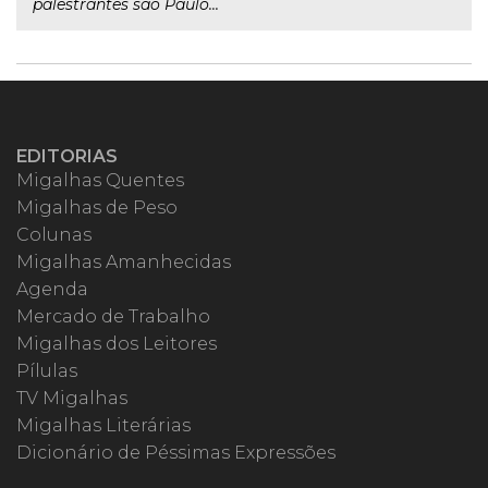
palestrantes são Paulo...
EDITORIAS
Migalhas Quentes
Migalhas de Peso
Colunas
Migalhas Amanhecidas
Agenda
Mercado de Trabalho
Migalhas dos Leitores
Pílulas
TV Migalhas
Migalhas Literárias
Dicionário de Péssimas Expressões