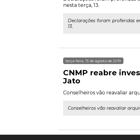
nesta terça, 13.
Declarações foram proferidas e
13.
terça-feira, 13 de agosto de 2019
CNMP reabre inves
Jato
Conselheiros vão reavaliar arq
Conselheiros vão reavaliar arqui