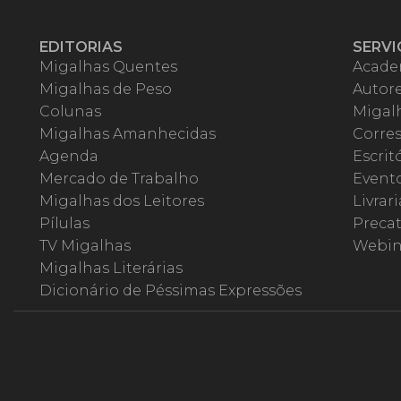
EDITORIAS
SERVI
Migalhas Quentes
Acade
Migalhas de Peso
Autor
Colunas
Migalh
Migalhas Amanhecidas
Corre
Agenda
Escrit
Mercado de Trabalho
Event
Migalhas dos Leitores
Livrari
Pílulas
Precat
TV Migalhas
Webin
Migalhas Literárias
Dicionário de Péssimas Expressões