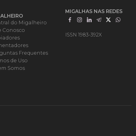
MIGALHAS NAS REDES
GALHEIRO
tral do Migalheiro
e Conosco
ISSN 1983-392X
iadores
entadores
guntas Frequentes
mos de Uso
em Somos