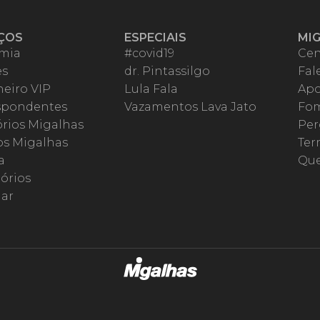
ÇOS
ESPECIAIS
MI
mia
#covid19
Cen
es
dr. Pintassilgo
Fal
eiro VIP
Lula Fala
Apo
spondentes
Vazamentos Lava Jato
Fom
órios Migalhas
Per
os Migalhas
Ter
a
Qu
órios
ar