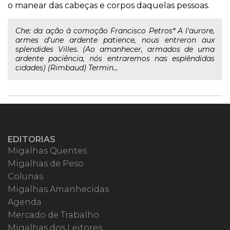
o manear das cabeças e corpos daquelas pessoas.
Che: da ação à comoção Francisco Petros* A l'aurore,
armes d'une ardente patience, nous entreron aux
splendides Villes. (Ao amanhecer, armados de uma
ardente paciência, nós entraremos nas esplêndidas
cidades) (Rimbaud) Termin...
EDITORIAS
Migalhas Quentes
Migalhas de Peso
Colunas
Migalhas Amanhecidas
Agenda
Mercado de Trabalho
Migalhas dos Leitores