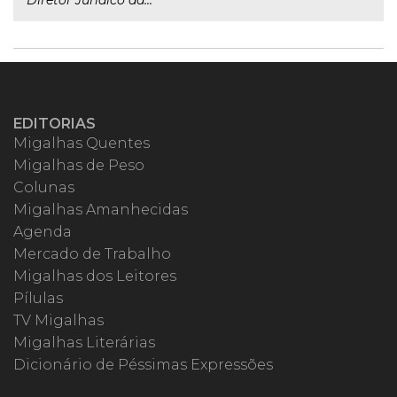
Diretor Jurídico da...
EDITORIAS
Migalhas Quentes
Migalhas de Peso
Colunas
Migalhas Amanhecidas
Agenda
Mercado de Trabalho
Migalhas dos Leitores
Pílulas
TV Migalhas
Migalhas Literárias
Dicionário de Péssimas Expressões