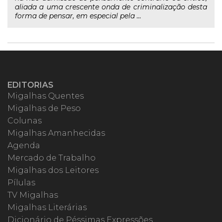
aliada a uma crescente onda de criminalização desta
forma de pensar, em especial pela ...
EDITORIAS
Migalhas Quentes
Migalhas de Peso
Colunas
Migalhas Amanhecidas
Agenda
Mercado de Trabalho
Migalhas dos Leitores
Pílulas
TV Migalhas
Migalhas Literárias
Dicionário de Péssimas Expressões