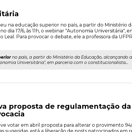
tária
ateu na educação superior no país, a partir do Ministério
 no dia 17/6, às 11h, o webinar "Autonomia Universitária", 
ho Leal. Para provocar o debate, ele a professora da UF
erior
no país, a partir do Ministério da Educação, alcançando a
utonomia Universitária", em parceria com o constitucionalista...
a proposta de regulamentação da 
ocacia
e votar em abril proposta para alterar o provimento 94/
sugeridas, está a liberação de posts patrocinados em red