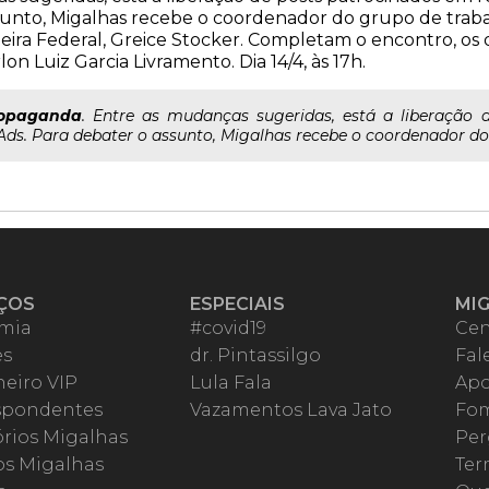
sunto, Migalhas recebe o coordenador do grupo de trab
heira Federal, Greice Stocker. Completam o encontro, o
n Luiz Garcia Livramento. Dia 14/4, às 17h.
opaganda
. Entre as mudanças sugeridas, está a liberação 
 Ads. Para debater o assunto, Migalhas recebe o coordenador do 
ÇOS
ESPECIAIS
MI
mia
#covid19
Cen
es
dr. Pintassilgo
Fal
eiro VIP
Lula Fala
Apo
spondentes
Vazamentos Lava Jato
Fom
órios Migalhas
Per
os Migalhas
Ter