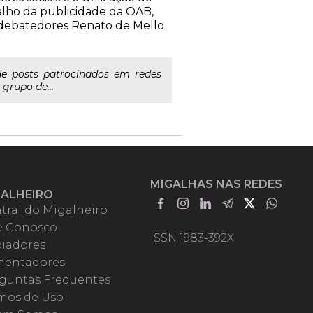
alho da publicidade da OAB,
s debatedores Renato de Mello
de posts patrocinados em redes
grupo de...
MIGALHAS NAS REDES
GALHEIRO
tral do Migalheiro
e Conosco
ISSN 1983-392X
iadores
entadores
guntas Frequentes
mos de Uso