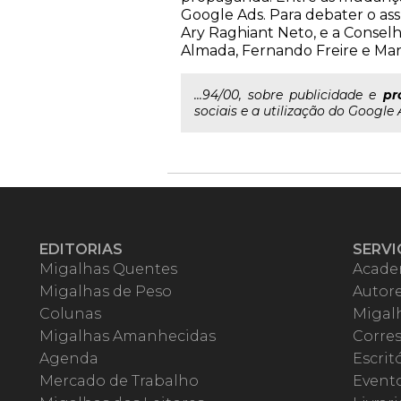
Google Ads. Para debater o as
Ary Raghiant Neto, e a Consel
Almada, Fernando Freire e Marlo
...94/00, sobre publicidade e
pr
sociais e a utilização do Google
EDITORIAS
SERVI
Migalhas Quentes
Acade
Migalhas de Peso
Autor
Colunas
Migalh
Migalhas Amanhecidas
Corre
Agenda
Escrit
Mercado de Trabalho
Event