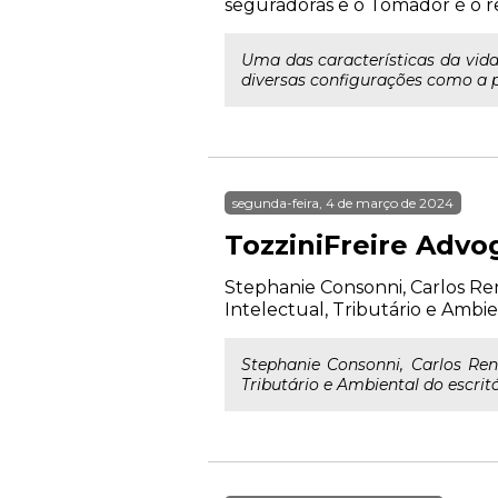
seguradoras e o Tomador é o 
Uma das características da vida
diversas configurações como a p
segunda-feira, 4 de março de 2024
TozziniFreire Advo
Stephanie Consonni, Carlos Re
Intelectual, Tributário e Ambien
Stephanie Consonni, Carlos Ren
Tributário e Ambiental do escritó