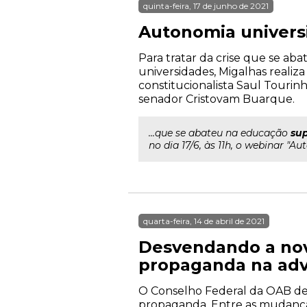
quinta-feira, 17 de junho de 2021
Autonomia universi
Para tratar da crise que se ab
universidades, Migalhas realiza
constitucionalista Saul Tourin
senador Cristovam Buarque.
...que se abateu na educação
sup
no dia 17/6, às 11h, o webinar "A
quarta-feira, 14 de abril de 2021
Desvendando a nov
propaganda na adv
O Conselho Federal da OAB dev
propaganda. Entre as mudanças 