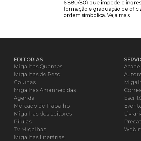
6.880/80) que impede o ingres
formação e graduação de oficia
ordem simbólica. Veja mais:
EDITORIAS
SERVI
Migalhas Quentes
Acade
Migalhas de Peso
Autor
Colunas
Migalh
Migalhas Amanhecidas
Corre
Agenda
Escrit
Mercado de Trabalho
Event
Migalhas dos Leitores
Livrari
Pílulas
Precat
TV Migalhas
Webin
Migalhas Literárias