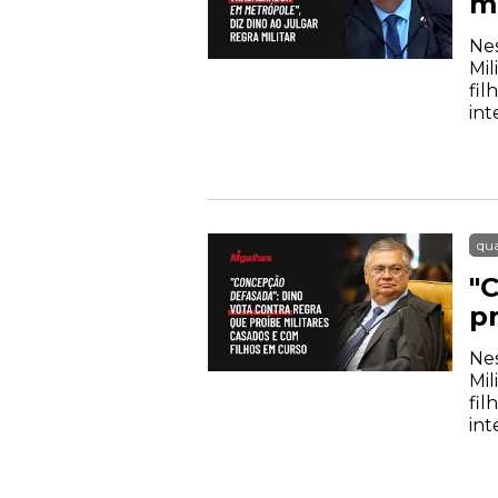
me
Nes
Mil
fil
int
qua
"
p
Nes
Mil
fil
int