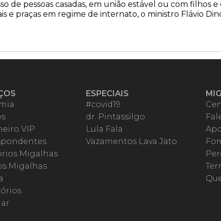
so de pessoas casadas, em união estável ou com filhos
is e praças em regime de internato, o ministro Flávio Di
ÇOS
ESPECIAIS
MI
mia
#covid19
Cen
es
dr. Pintassilgo
Fal
eiro VIP
Lula Fala
Apo
spondentes
Vazamentos Lava Jato
Fom
órios Migalhas
Per
os Migalhas
Ter
a
Qu
órios
ar