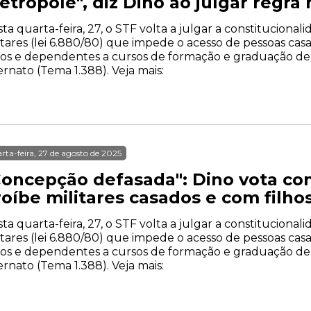
trópole", diz Dino ao julgar regra 
ta quarta-feira, 27, o STF volta a julgar a constitucion
itares (lei 6.880/80) que impede o acesso de pessoas ca
hos e dependentes a cursos de formação e graduação de 
ernato (Tema 1.388). Veja mais:
rta-feira, 27 de agosto de 2025
Concepção defasada": Dino vota con
roíbe militares casados e com filho
ta quarta-feira, 27, o STF volta a julgar a constitucion
itares (lei 6.880/80) que impede o acesso de pessoas ca
hos e dependentes a cursos de formação e graduação de 
ernato (Tema 1.388). Veja mais: