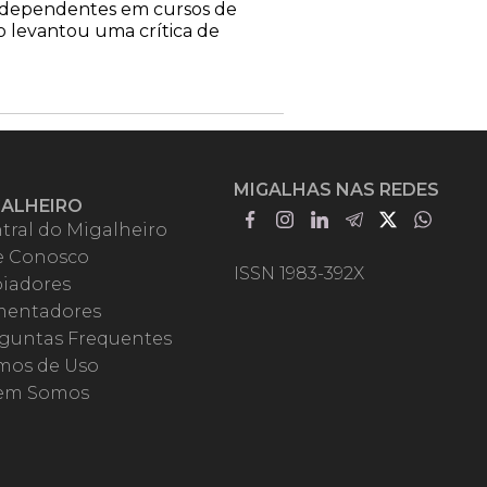
 e dependentes em cursos de
no levantou uma crítica de
MIGALHAS NAS REDES
GALHEIRO
tral do Migalheiro
e Conosco
ISSN 1983-392X
iadores
entadores
guntas Frequentes
mos de Uso
em Somos