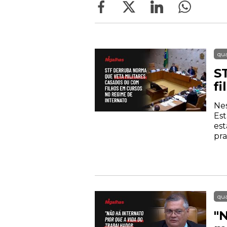
qua
S
f
Nes
Est
est
pra
qua
"