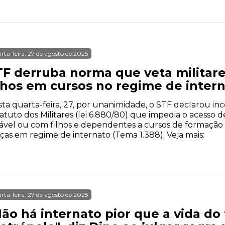
rta-feira, 27 de agosto de 2025
TF derruba norma que veta militar
ilhos em cursos no regime de inter
ta quarta-feira, 27, por unanimidade, o STF declarou in
atuto dos Militares (lei 6.880/80) que impedia o acesso 
ável ou com filhos e dependentes a cursos de formação e
ças em regime de internato (Tema 1.388). Veja mais:
rta-feira, 27 de agosto de 2025
Não há internato pior que a vida d