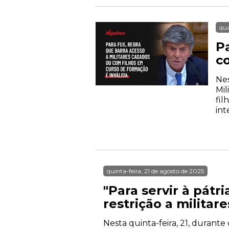
qua
Pa
c
Nes
Mil
fil
int
quinta-feira, 21 de agosto de 2025
"Para servir à pátr
restrição a militar
Nesta quinta-feira, 21, durante