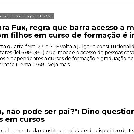
rta-feira, 27 de agosto de 2025
ra Fux, regra que barra acesso a m
om filhos em curso de formação é i
ta quarta-feira, 27, o STF volta a julgar a constitucion
itares (lei 6.880/80) que impede o acesso de pessoas ca
hos e dependentes a cursos de formação e graduação de 
ernato (Tema 1.388). Veja mais:
ia, não pode ser pai?": Dino questio
es em cursos
 o julgamento da constitucionalidade de dispositivo do Est