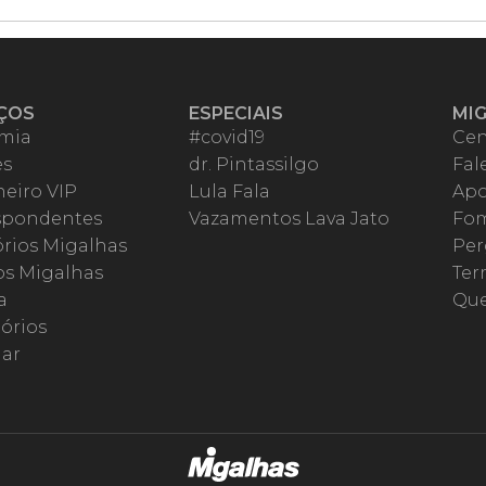
ÇOS
ESPECIAIS
MI
mia
#covid19
Cen
es
dr. Pintassilgo
Fal
eiro VIP
Lula Fala
Apo
spondentes
Vazamentos Lava Jato
Fom
órios Migalhas
Per
os Migalhas
Ter
a
Qu
órios
ar