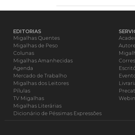
EDITORIAS
SERVI
Migalhas Quentes
Acade
Migalhas de Peso
Autor
Colunas
Migalh
Migalhas Amanhecidas
Corre
Agenda
Escrit
Mercado de Trabalho
Event
Migalhas dos Leitores
Livrari
Pílulas
Precat
TV Migalhas
Webin
Migalhas Literárias
Dicionário de Péssimas Expressões