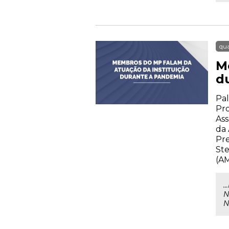
qua
M
d
Pal
Pr
Ass
da 
Pre
Ste
(A
.
N
N