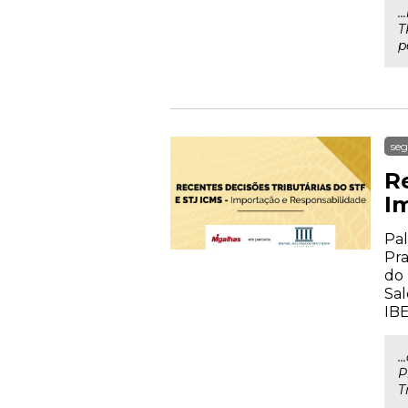
.
T
p
seg
Re
I
Pal
Pra
do 
Sal
IB
.
P
T