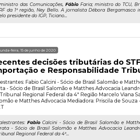
..ministro das Comunicações,
Fábio
Faria; ministro do TCU, 
RF da 1ª região, Ney Bello. A jornalista Débora Bergamasco 
elo presidente do IGP, Ticiano...
unda-feira, 15 de junho de 2020
centes decisões tributárias do STF
mportação e Responsabilidade Trib
estrantes: Fabio Calcini - Sócio de Brasil Salomão e Matt
ta - Sócio de Brasil Salomão e Matthes Advocacia Lean
Tribunal Regional Federal da 4ª Região Marcelo Viana Sa
omão e Matthes Advocacia Mediadora: Priscila de Souza
ET
..alestrantes:
Fabio
Calcini - Sócio de Brasil Salomão e Matth
rata - Sócio de Brasil Salomão e Matthes Advocacia Leand
ribunal Regional Federal da 4ª...