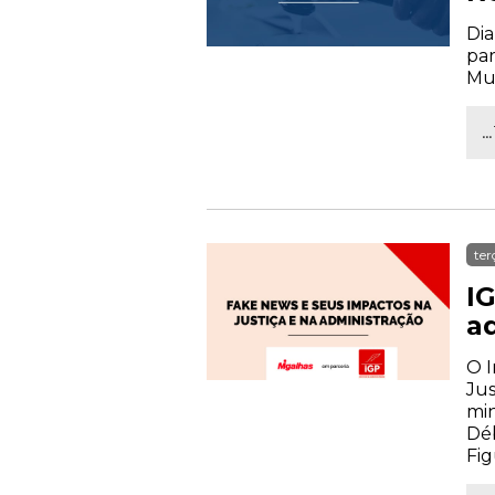
Dia
par
Mur
.
ter
I
a
O I
Jus
min
Déb
Fig