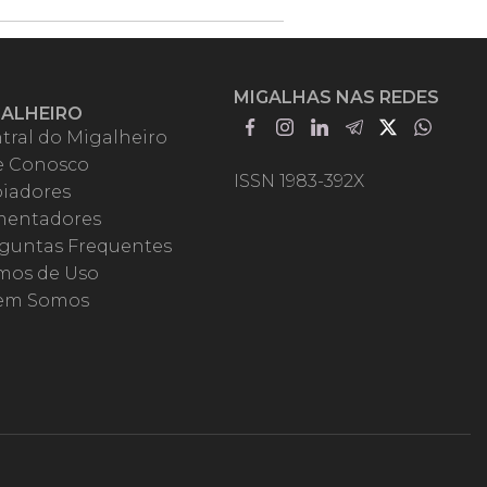
MIGALHAS NAS REDES
GALHEIRO
tral do Migalheiro
e Conosco
ISSN 1983-392X
iadores
entadores
guntas Frequentes
mos de Uso
em Somos