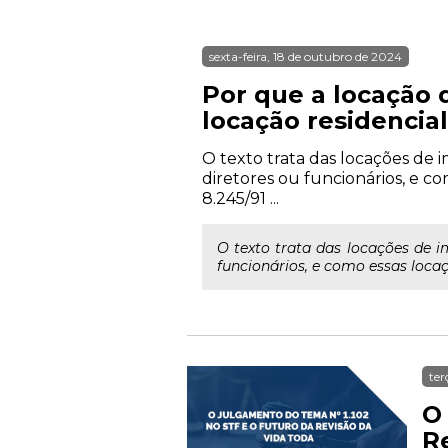
sexta-feira, 18 de outubro de 2024
Por que a locação 
locação residencial?
O texto trata das locações de 
diretores ou funcionários, e co
8.245/91 ...
O texto trata das locações de i
funcionários, e como essas locaçõ
ter
O
R