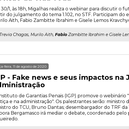
 30/1, às 18h, Migalhas realiza o webinar para discutir o f
tir do julgamento do tema 1.102, no STF. Participam do e
ilo Aith, Fabio Zambitte Ibrahim e Gisele Lemos Kravchy
..Trevia Chagas, Murilo Aith,
Fabio
Zambitte Ibrahim e Gisele L
ça-feira, 11 de agosto de 2020
GP - Fake news e seus impactos na J
dministração
nstituto de Garantias Penais (IGP) promove o webinário
tiça e na administração". Os palestrantes serão: ministro 
istro do TCU, Bruno Dantas; desembargador do TRF da 1ª 
ora Bergamasco irá mediar o debate, coordenado pelo p
ueiredo.