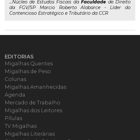
...Núcleo de Estudos Fiscais da
Faculdade
de Direito
da FGV/SP Marcio Roberto Alabarce - Líder do
Contencioso Estratégico e Tributário da CCR
EDITORIAS
Migalhas Quentes
Migalhas de Peso
Colunas
Migalhas Amanhecidas
Agenda
Mercado de Trabalho
Migalhas dos Leitores
Pílulas
TV Migalhas
Migalhas Literárias