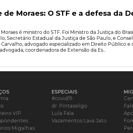
 de Moraes: O STF e a defesa da D
aes é ministro do STF. Foi Ministro da Justiça do Brasi
, Secretário Estadual da Justiça de São Paulo, e Conse
 Carvalho, advogado especializado em Direito Público 
, advogada, coordenadora de Extensão da Es...
ÇOS
ESPECIAIS
MI
mia
#covid19
Cen
es
dr. Pintassilgo
Fal
eiro VIP
Lula Fala
Apo
spondentes
Vazamentos Lava Jato
Fom
órios Migalhas
Per