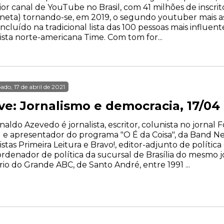
or canal de YouTube no Brasil, com 41 milhões de inscri
neta) tornando-se, em 2019, o segundo youtuber mais a
 incluído na tradicional lista das 100 pessoas mais influe
ista norte-americana Time. Com tom for...
ado, 17 de abril de 2021
ve: Jornalismo e democracia, 17/04 
naldo Azevedo é jornalista, escritor, colunista no jornal 
 e apresentador do programa "O É da Coisa", da Band Ne
istas Primeira Leitura e Bravo!, editor-adjunto de polític
rdenador de política da sucursal de Brasília do mesmo j
rio do Grande ABC, de Santo André, entre 1991 ...