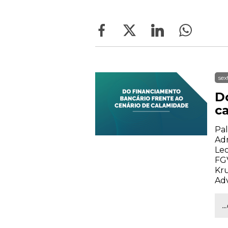
sex
D
c
Pal
Adr
Leo
FGV
Kru
Adv
.