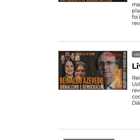
mai
pla
foi
rev
sáb
Li
Rei
Uol
rev
coo
Diá