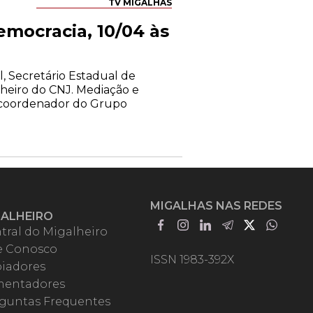
TV MIGALHAS
emocracia, 10/04 às
l, Secretário Estadual de
lheiro do CNJ. Mediação e
e coordenador do Grupo
MIGALHAS NAS REDES
GALHEIRO
tral do Migalheiro
e Conosco
ISSN 1983-392X
iadores
entadores
guntas Frequentes