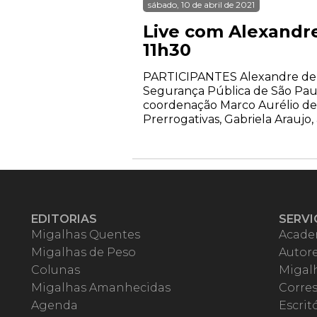
sábado, 10 de abril de 2021
Live com Alexandre
11h30
PARTICIPANTES Alexandre de Mor
Segurança Pública de São Paulo
coordenação Marco Aurélio de
Prerrogativas, Gabriela Araujo
EDITORIAS
SERVI
Migalhas Quentes
Acade
Migalhas de Peso
Autor
Colunas
Migalh
Migalhas Amanhecidas
Corre
Agenda
Escrit