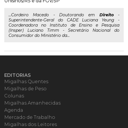
Unisinos/RS e da FGV/SP
...Cordeiro Macedo - Doutorando em
Direito
-
Superintendente-Geral do CADE Luciana Yeung -
Coordenadora no Instituto de Ensino e Pesquisa
(Insper) Luciano Timm - Secretário Nacional do
Consumidor do Ministério da...
EDITORIAS
Migalhas Quentes
Migalhas de Peso
Colunas
Migalhas Amanhecidas
Agenda
Mercado de Trabalho
Migalhas dos Leitores