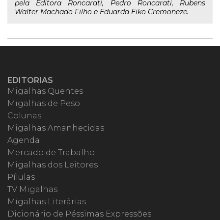
pela Editora Roncarati, Pedro Roncarati, Rubens
Walter Machado Filho e Eduarda Eiko Cremoneze.
EDITORIAS
Migalhas Quentes
Migalhas de Peso
Colunas
Migalhas Amanhecidas
Agenda
Mercado de Trabalho
Migalhas dos Leitores
Pílulas
TV Migalhas
Migalhas Literárias
Dicionário de Péssimas Expressões