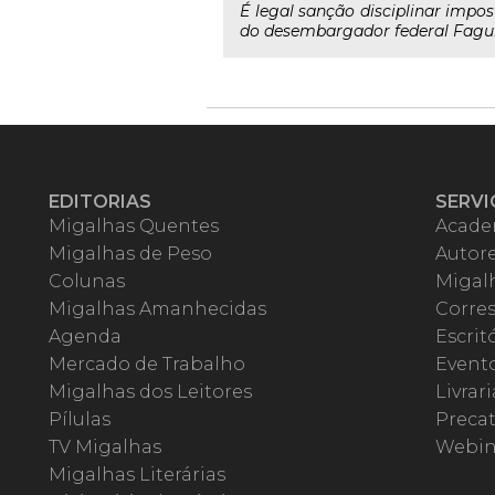
É legal sanção disciplinar impos
do desembargador federal Fagunde
EDITORIAS
SERVI
Migalhas Quentes
Acade
Migalhas de Peso
Autor
Colunas
Migalh
Migalhas Amanhecidas
Corre
Agenda
Escrit
Mercado de Trabalho
Event
Migalhas dos Leitores
Livrari
Pílulas
Precat
TV Migalhas
Webin
Migalhas Literárias