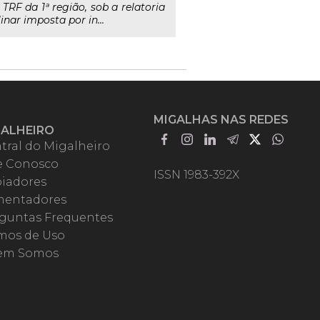
TRF da 1ª região, sob a relatoria
nar imposta por in...
MIGALHAS NAS REDES
GALHEIRO
tral do Migalheiro
e Conosco
ISSN 1983-392X
iadores
entadores
guntas Frequentes
mos de Uso
em Somos