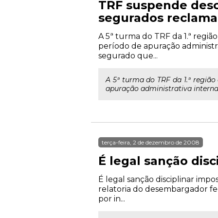
TRF suspende desc
segurados reclama
A 5ª turma do TRF da 1.ª regiã
período de apuração administr
segurado que...
A 5ª turma do TRF da 1.ª região
apuração administrativa interna
terça-feira, 2 de dezembro de 2008
É legal sanção disc
É legal sanção disciplinar impo
relatoria do desembargador fed
por in...