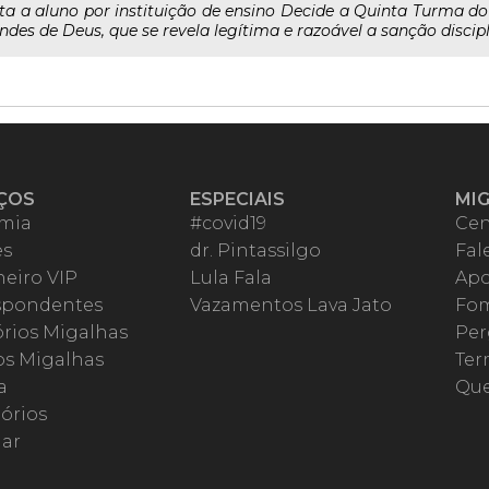
ta a aluno por instituição de ensino Decide a Quinta Turma do 
s de Deus, que se revela legítima e razoável a sanção discipli
ÇOS
ESPECIAIS
MI
mia
#covid19
Cen
es
dr. Pintassilgo
Fal
eiro VIP
Lula Fala
Apo
spondentes
Vazamentos Lava Jato
Fom
órios Migalhas
Per
os Migalhas
Ter
a
Qu
órios
ar