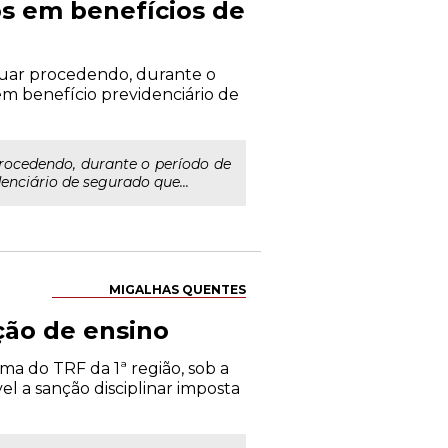
s em benefícios de
inuar procedendo, durante o
m benefício previdenciário de
procedendo, durante o período de
nciário de segurado que...
MIGALHAS QUENTES
ição de ensino
rma do TRF da 1ª região, sob a
l a sanção disciplinar imposta