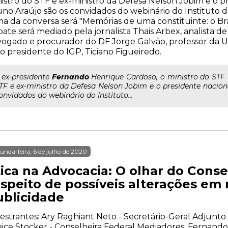
istro do STF e ex-ministro da Defesa Nelson Jobim e o 
no Araújo são os convidados do webinário do Instituto d
a da conversa será "Memórias de uma constituinte: o Bra
ate será mediado pela jornalista Thais Arbex, analista de 
ogado e procurador do DF Jorge Galvão, professor da 
o presidente do IGP, Ticiano Figueiredo.
.. ex-presidente
Fernando
Henrique Cardoso, o ministro do STF 
TF e ex-ministro da Defesa Nelson Jobim e o presidente nacio
onvidados do webinário do Instituto...
unda-feira, 6 de julho de 2020
tica na Advocacia: O olhar do Conse
espeito de possíveis alterações em
ublicidade
estrantes: Ary Raghiant Neto - Secretário-Geral Adjunt
ice Stocker - Conselheira Federal Mediadores: Fernando 