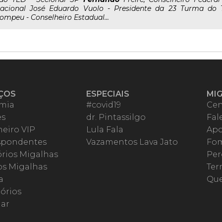
acional José Eduardo Vuolo - Presidente da 23 Turma do
ompeu - Conselheiro Estadual...
ÇOS
ESPECIAIS
MI
mia
#covid19
Cen
es
dr. Pintassilgo
Fal
eiro VIP
Lula Fala
Apo
spondentes
Vazamentos Lava Jato
Fom
órios Migalhas
Per
os Migalhas
Ter
a
Qu
órios
ar