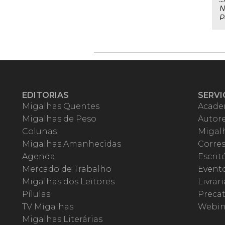
N
P
EDITORIAS
SERVI
Migalhas Quentes
Acade
Migalhas de Peso
Autor
Colunas
Migalh
Migalhas Amanhecidas
Corre
Agenda
Escrit
Mercado de Trabalho
Event
Migalhas dos Leitores
Livrari
Pílulas
Precat
TV Migalhas
Webin
Migalhas Literárias