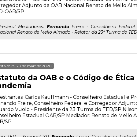
regedor Adjunto da OAB Nacional Renato de Mello Alm
D-OAB/SP
..Federal Mediadores:
Fernando
Freire - Conselheiro Federa
acional Renato de Mello Almada - Relator da 23ª Turma do T
nta-feira, 28 de maio de 2020
statuto da OAB e o Código de Étic
andemia
estrantes: Carlos Kauffmann - Conselheiro Estadual e P
nando Freire, Conselheiro Federal e Corregedor Adjunt
uardo Vuolo - Presidente da 23 Turma do TED/SP Nilso
selheiro Estadual OAB/SP Mediador: Renato de Mello A
B/SP
..do TED - Secional SP
Fernando
Freire, Conselheiro Federa