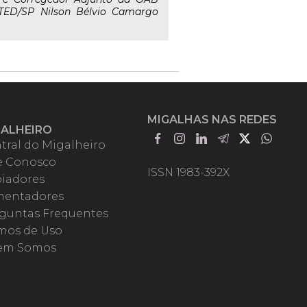
 TED/SP Nilson Bélvio Camargo
MIGALHAS NAS REDES
GALHEIRO
tral do Migalheiro
e Conosco
ISSN 1983-392X
iadores
entadores
guntas Frequentes
mos de Uso
em Somos