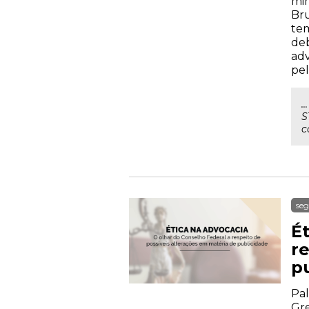
min
Bru
tem
deb
adv
pel
.
S
c
seg
É
r
p
Pal
Gre