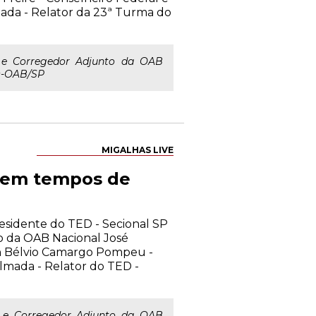
ada - Relator da 23ª Turma do
l e Corregedor Adjunto da OAB
ED-OAB/SP
MIGALHAS LIVE
a em tempos de
residente do TED - Secional SP
o da OAB Nacional José
n Bélvio Camargo Pompeu -
lmada - Relator do TED -
l e Corregedor Adjunto da OAB