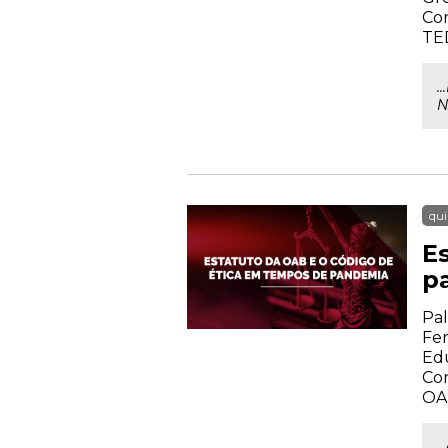
Cor
TE
.
N
qui
E
p
Pal
Fer
Ed
Con
OA
.