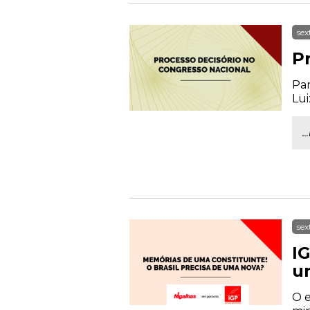
sex
P
Par
Lui
.
sex
IG
u
O e