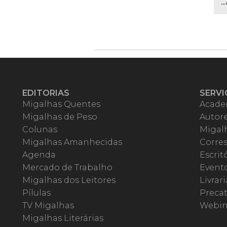
.
EDITORIAS
SERVI
Migalhas Quentes
Acade
Migalhas de Peso
Autor
Colunas
Migalh
Migalhas Amanhecidas
Corre
Agenda
Escrit
Mercado de Trabalho
Event
Migalhas dos Leitores
Livrari
Pílulas
Precat
TV Migalhas
Webin
Migalhas Literárias