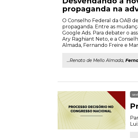
Desvendando a nov
propaganda na adv
O Conselho Federal da OAB dev
propaganda. Entre as mudanças 
Google Ads. Para debater o as
Ary Raghiant Neto, e a Consel
Almada, Fernando Freire e Marlo
...Renato de Mello Almada,
Fern
sex
P
Par
Lui