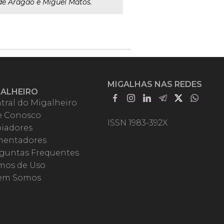
 de Aragão e Miguel Matos.
MIGALHAS NAS REDES
GALHEIRO
tral do Migalheiro
e Conosco
ISSN 1983-392X
iadores
entadores
guntas Frequentes
mos de Uso
em Somos