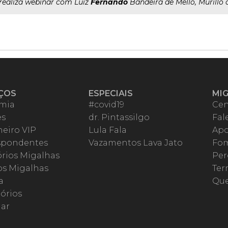
..realiza webinar com Luiz
Fernando
Bandeira de Mello, Murillo
ÇOS
ESPECIAIS
MI
mia
#covid19
Cen
es
dr. Pintassilgo
Fal
eiro VIP
Lula Fala
Apo
spondentes
Vazamentos Lava Jato
Fom
órios Migalhas
Per
os Migalhas
Ter
a
Qu
órios
ar