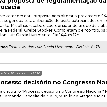
a proposta de regulamentação da 
ocacia
e votar em abril proposta para alterar o provimento 94/
sugeridas, está a liberação de posts patrocinados em red
sunto, Migalhas recebe o coordenador do grupo de trab
heira Federal, Greice Stocker. Completam o encontro, o
n Luiz Garcia Livramento. Dia 14/4, às 17h.
ando
Freire e Marlon Luiz Garcia Livramento. Dia 14/4, às 17h.
ta-feira, 28 de agosto de 2020
rocesso decisório no Congresso Na
a discutir o "Processo decisório no Congresso Nacional"
z Fernando Bandeira de Mello, Murillo de Aragão e Migu