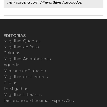
...em parceria com Vilhena
Silva
Advogados.
EDITORIAS
Migalhas Quentes
Migalhas de Peso
Colunas
Migalhas Amanhecidas
Agenda
Mercado de Trabalho
Migalhas dos Leitores
Pílulas
TV Migalhas
Migalhas Literárias
Dicionário de Péssimas Expressões