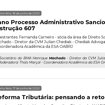
nta-feira, 18 de junho de 2020
 ano Processo Administrativo Sanci
nstrução 607
estrantes: Fernanda Carneiro - sócia da área de Direito
hado - Diretor da CVM Julian Chediak - Chediak Advog
Coordenadora Acadêmica da ESA OABRJ
..Societário do BMA Henrique
Machado
- Diretor da CVM Juli
oderadora: Thaís Marçal - Coordenadora Acadêmica da ESA 
rta-feira, 17 de junho de 2020
eforma Tributária: pensando a re