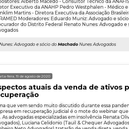
ositores: Alberto Macedo - Consultor Técnico da ANAFIS
etor Executivo da ANAHP Pedro Westphalen - Médico e 
nklim Martins - Diretora Executiva da Associação Brasilei
RAMED Moderadores: Eduardo Muniz: Advogado e sócio 
curador do Distrito Federal Renato Nunes: Advogado e
vogados
..Nunes: Advogado e sócio do
Machado
Nunes Advogados
rta-feira, 19 de agosto de 2020
spectos atuais da venda de ativos
ecuperação
a que vem sendo muito discutido durante essa pandemi
resa em recuperação judicial é o mote do webinar que Mi
. As advogadas especializadas em insolvência Renata Ol
ogados), Luciana Celidonio (Tauil & Chequer Advogados
nheiro Neto Advogados) tratarão de venda direta, venda