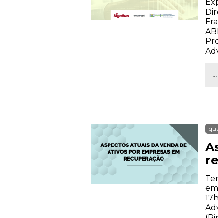
Exp
Dir
Fra
AB
Pro
Ad
.
qua
A
r
Tem
emp
17h
Adv
(Pi