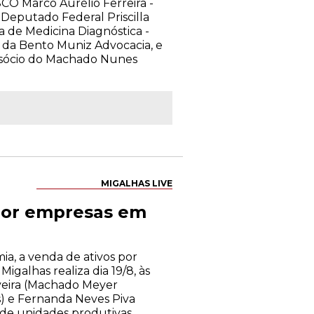
CO Marco Aurélio Ferreira -
Deputado Federal Priscilla
ra de Medicina Diagnóstica -
da Bento Muniz Advocacia, e
 sócio do Machado Nunes
MIGALHAS LIVE
 por empresas em
a, a venda de ativos por
galhas realiza dia 19/8, às
iveira (Machado Meyer
) e Fernanda Neves Piva
 de unidades produtivas