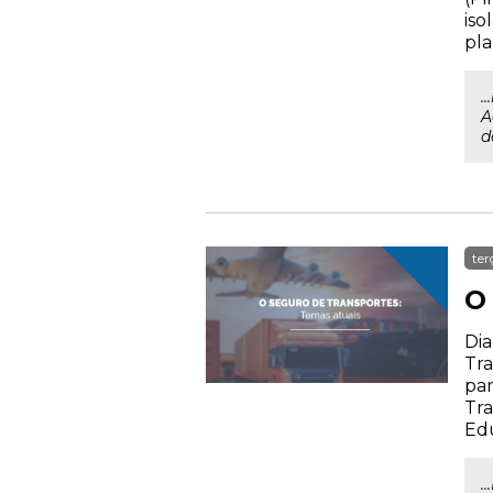
iso
pla
.
A
d
ter
O
Dia
Tra
par
Tra
Ed
.