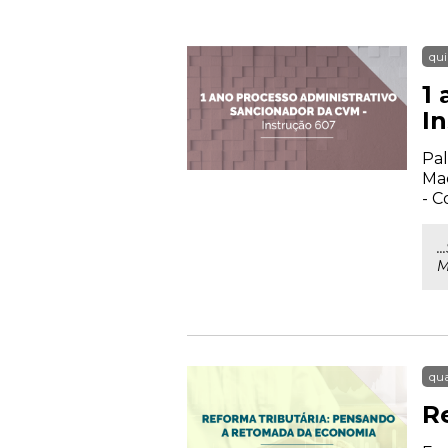
qui
1
I
Pal
Mac
- 
.
M
qua
R