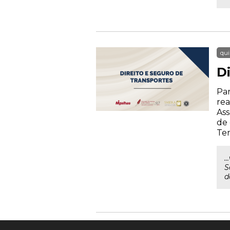
qui
D
Par
rea
Ass
de 
Tem
.
S
d