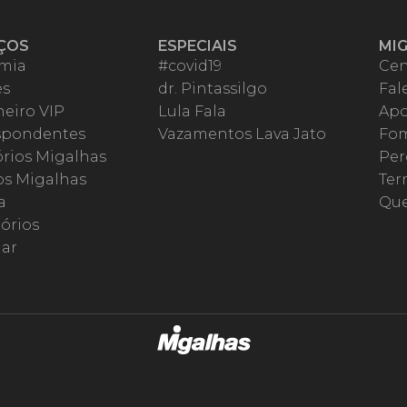
ÇOS
ESPECIAIS
MI
mia
#covid19
Cen
es
dr. Pintassilgo
Fal
eiro VIP
Lula Fala
Apo
spondentes
Vazamentos Lava Jato
Fom
órios Migalhas
Per
os Migalhas
Ter
a
Qu
órios
ar