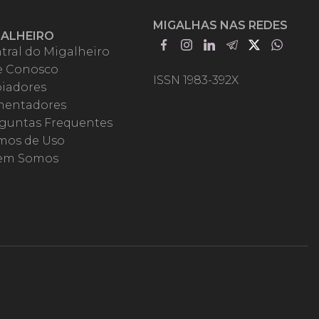
MIGALHAS NAS REDES
GALHEIRO
tral do Migalheiro
e Conosco
ISSN 1983-392X
iadores
entadores
guntas Frequentes
mos de Uso
em Somos