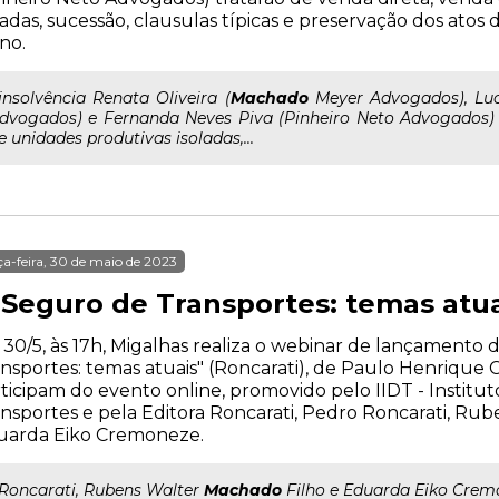
ladas, sucessão, clausulas típicas e preservação dos ato
no.
..insolvência Renata Oliveira (
Machado
Meyer Advogados), Luci
dvogados) e Fernanda Neves Piva (Pinheiro Neto Advogados) 
e unidades produtivas isoladas,...
ça-feira, 30 de maio de 2023
 Seguro de Transportes: temas atua
 30/5, às 17h, Migalhas realiza o webinar de lançamento 
nsportes: temas atuais" (Roncarati), de Paulo Henrique
ticipam do evento online, promovido pelo IIDT - Institut
nsportes e pela Editora Roncarati, Pedro Roncarati, Ru
uarda Eiko Cremoneze.
..Roncarati, Rubens Walter
Machado
Filho e Eduarda Eiko Crem