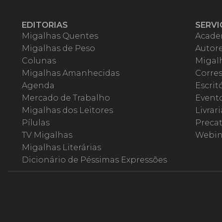
EDITORIAS
SERVI
Migalhas Quentes
Acade
Migalhas de Peso
Autor
Colunas
Migalh
Migalhas Amanhecidas
Corre
Agenda
Escrit
Mercado de Trabalho
Event
Migalhas dos Leitores
Livrari
Pílulas
Precat
TV Migalhas
Webin
Migalhas Literárias
Dicionário de Péssimas Expressões