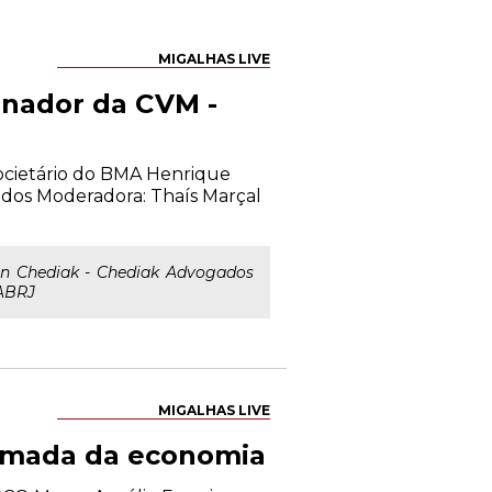
MIGALHAS LIVE
onador da CVM -
 Societário do BMA Henrique
ados Moderadora: Thaís Marçal
an Chediak - Chediak Advogados
OABRJ
MIGALHAS LIVE
tomada da economia