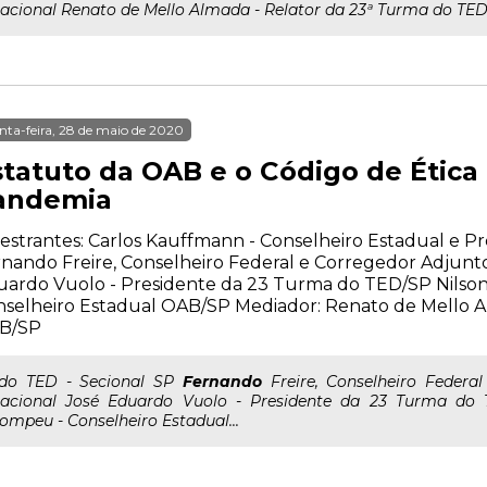
acional Renato de Mello Almada - Relator da 23ª Turma do T
nta-feira, 28 de maio de 2020
statuto da OAB e o Código de Étic
andemia
estrantes: Carlos Kauffmann - Conselheiro Estadual e P
nando Freire, Conselheiro Federal e Corregedor Adjunt
uardo Vuolo - Presidente da 23 Turma do TED/SP Nilso
selheiro Estadual OAB/SP Mediador: Renato de Mello A
B/SP
..do TED - Secional SP
Fernando
Freire, Conselheiro Federa
acional José Eduardo Vuolo - Presidente da 23 Turma do
ompeu - Conselheiro Estadual...