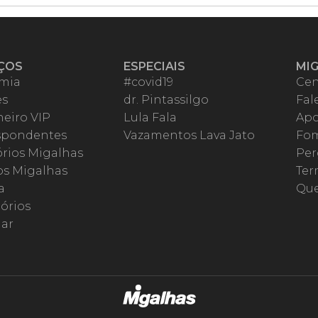
ÇOS
ESPECIAIS
MI
mia
#covid19
Cen
es
dr. Pintassilgo
Fal
eiro VIP
Lula Fala
Apo
spondentes
Vazamentos Lava Jato
Fom
órios Migalhas
Per
os Migalhas
Ter
a
Qu
órios
ar