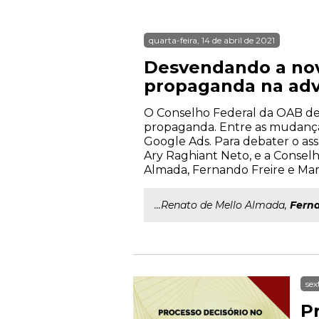
quarta-feira, 14 de abril de 2021
Desvendando a nov
propaganda na adv
O Conselho Federal da OAB dev
propaganda. Entre as mudanças 
Google Ads. Para debater o as
Ary Raghiant Neto, e a Consel
Almada, Fernando Freire e Marlo
...Renato de Mello Almada,
Fern
sex
P