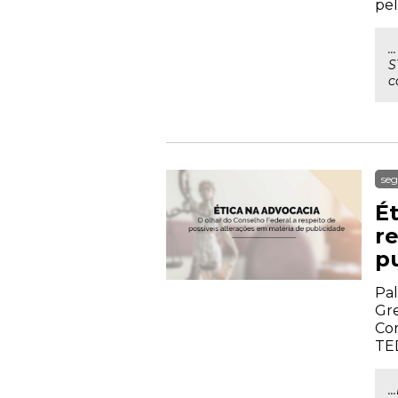
pel
.
S
c
seg
É
r
p
Pal
Gre
Cor
TE
.