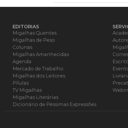
EDITORIAS
SERVI
Migalhas Quentes
Acade
Migalhas de Peso
Autor
Colunas
Migalh
Migalhas Amanhecidas
Corre
Agenda
Escrit
Mercado de Trabalho
Event
Migalhas dos Leitores
Livrari
Pílulas
Precat
TV Migalhas
Webin
Migalhas Literárias
Dicionário de Péssimas Expressões