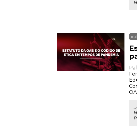
N
qui
E
p
Pal
Fer
Ed
Con
OA
.
N
P