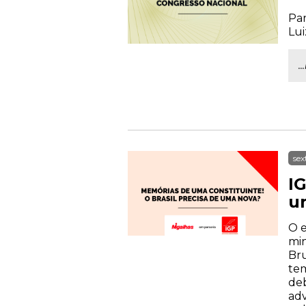
Par
Lui
.
sex
IG
u
O e
min
Bru
tem
deb
adv