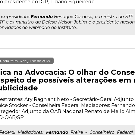
o presidente do IGP, Ticiano Figueiredo.
.. ex-presidente
Fernando
Henrique Cardoso, o ministro do STF 
TF e ex-ministro da Defesa Nelson Jobim e o presidente nacio
onvidados do webinário do Instituto...
unda-feira, 6 de julho de 2020
tica na Advocacia: O olhar do Conse
espeito de possíveis alterações em
ublicidade
estrantes: Ary Raghiant Neto - Secretário-Geral Adjunt
ice Stocker - Conselheira Federal Mediadores: Fernando 
regedor Adjunto da OAB Nacional Renato de Mello Alm
D-OAB/SP
..Federal Mediadores:
Fernando
Freire - Conselheiro Federa