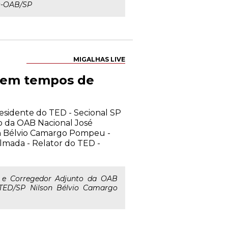
ED-OAB/SP
MIGALHAS LIVE
a em tempos de
residente do TED - Secional SP
o da OAB Nacional José
n Bélvio Camargo Pompeu -
lmada - Relator do TED -
l e Corregedor Adjunto da OAB
 TED/SP Nilson Bélvio Camargo