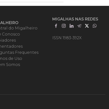
MIGALHAS NAS REDES
GALHEIRO
tral do Migalheiro
e Conosco
ISSN 1983-392X
iadores
entadores
guntas Frequentes
mos de Uso
em Somos