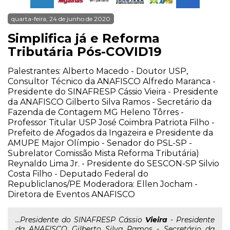
quarta-feira, 24 de junho de 2020
Simplifica já e Reforma
Tributária Pós-COVID19
Palestrantes: Alberto Macedo - Doutor USP,
Consultor Técnico da ANAFISCO Alfredo Maranca -
Presidente do SINAFRESP Cássio Vieira - Presidente
da ANAFISCO Gilberto Silva Ramos - Secretário da
Fazenda de Contagem MG Heleno Tôrres -
Professor Titular USP José Coimbra Patriota Filho -
Prefeito de Afogados da Ingazeira e Presidente da
AMUPE Major Olímpio - Senador do PSL-SP -
Subrelator Comissão Mista Reforma Tributária)
Reynaldo Lima Jr. - Presidente do SESCON-SP Silvio
Costa Filho - Deputado Federal do
Republiclanos/PE Moderadora: Ellen Jocham -
Diretora de Eventos ANAFISCO
...Presidente do SINAFRESP Cássio
Vieira
- Presidente
da ANAFISCO Gilberto Silva Ramos - Secretário da