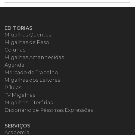
EDITORIAS
Migalhas Quentes
Migalhas de Peso
Colunas
Migalhas Amanhecidas
Agenda
Mercado de Trabalho
Migalhas dos Leitores
Pílulas
TV Migalhas
Migalhas Literárias
Dicionário de Péssimas Expressões
SERVIÇOS
Academia