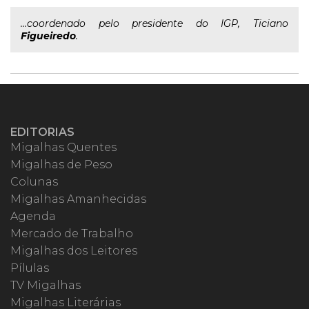
...coordenado pelo presidente do IGP, Ticiano
Figueiredo
.
EDITORIAS
Migalhas Quentes
Migalhas de Peso
Colunas
Migalhas Amanhecidas
Agenda
Mercado de Trabalho
Migalhas dos Leitores
Pílulas
TV Migalhas
Migalhas Literárias