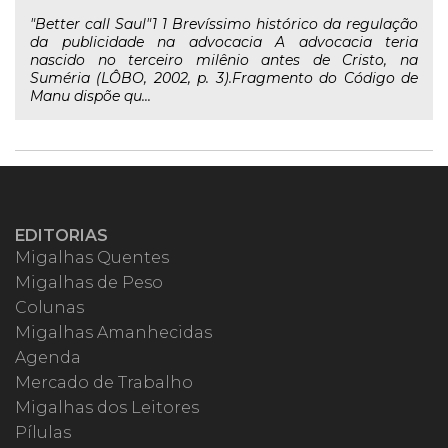
"Better call Saul"1 1 Brevíssimo histórico da regulação
da publicidade na advocacia A advocacia teria
nascido no terceiro milênio antes de Cristo, na
Suméria (LÔBO, 2002, p. 3).Fragmento do Código de
Manu dispõe qu...
EDITORIAS
Migalhas Quentes
Migalhas de Peso
Colunas
Migalhas Amanhecidas
Agenda
Mercado de Trabalho
Migalhas dos Leitores
Pílulas