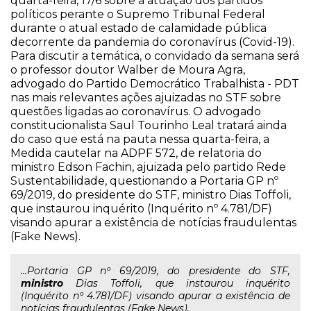
quarta-feira, 17/6 sobre a atuação dos partidos
políticos perante o Supremo Tribunal Federal
durante o atual estado de calamidade pública
decorrente da pandemia do coronavírus (Covid-19).
Para discutir a temática, o convidado da semana será
o professor doutor Walber de Moura Agra,
advogado do Partido Democrático Trabalhista - PDT
nas mais relevantes ações ajuizadas no STF sobre
questões ligadas ao coronavírus. O advogado
constitucionalista Saul Tourinho Leal tratará ainda
do caso que está na pauta nessa quarta-feira, a
Medida cautelar na ADPF 572, de relatoria do
ministro Edson Fachin, ajuizada pelo partido Rede
Sustentabilidade, questionando a Portaria GP nº
69/2019, do presidente do STF, ministro Dias Toffoli,
que instaurou inquérito (Inquérito nº 4.781/DF)
visando apurar a existência de notícias fraudulentas
(Fake News).
...Portaria GP nº 69/2019, do presidente do STF,
ministro
Dias Toffoli, que instaurou inquérito
(Inquérito nº 4.781/DF) visando apurar a existência de
notícias fraudulentas (Fake News).