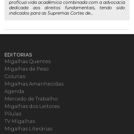
profícua vida acadêmica combinada com a advocacia
dedicada aos direitos fundamentais, tendo sido
indicados para as Supremas Cortes de...
EDITORIAS
Migalhas Quentes
Migalhas de Peso
Colunas
Migalhas Amanhecidas
Agenda
Mercado de Trabalho
Migalhas dos Leitores
Pílulas
TV Migalhas
Migalhas Literárias