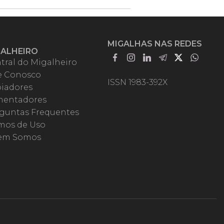
MIGALHAS NAS REDES
GALHEIRO
tral do Migalheiro
e Conosco
ISSN 1983-392X
iadores
entadores
guntas Frequentes
mos de Uso
em Somos