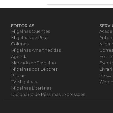
EDITORIAS
SERVI
Migalhas Quentes
Acade
Migalhas de Peso
Autor
Colunas
Migalh
Migalhas Amanhecidas
Corre
Agenda
Escrit
Mercado de Trabalho
Event
Migalhas dos Leitores
Livrari
Pílulas
Precat
TV Migalhas
Webin
Migalhas Literárias
Dicionário de Péssimas Expressões