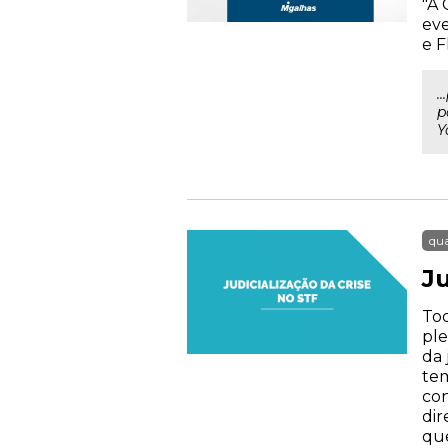
"A 
eve
e F
.
p
Y
qua
Ju
Tod
ple
da 
tem
con
dir
que