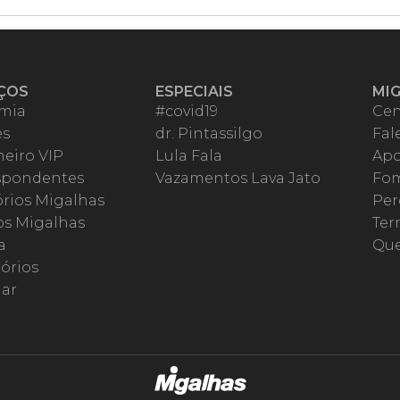
ÇOS
ESPECIAIS
MI
mia
#covid19
Cen
es
dr. Pintassilgo
Fal
eiro VIP
Lula Fala
Apo
spondentes
Vazamentos Lava Jato
Fom
órios Migalhas
Per
os Migalhas
Ter
a
Qu
órios
ar