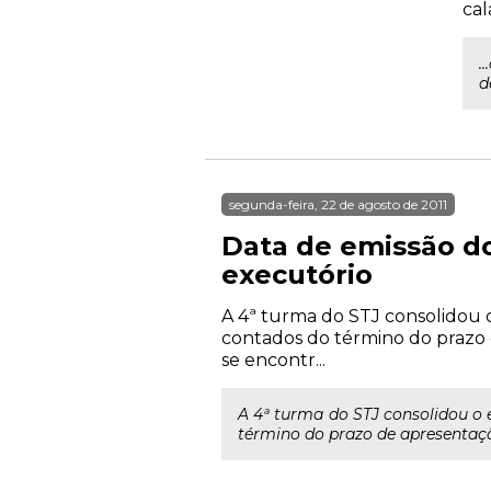
cal
.
d
segunda-feira, 22 de agosto de 2011
Data de emissão do
executório
A 4ª turma do STJ consolidou 
contados do término do prazo d
se encontr...
A 4ª turma do STJ consolidou o 
término do prazo de apresentação