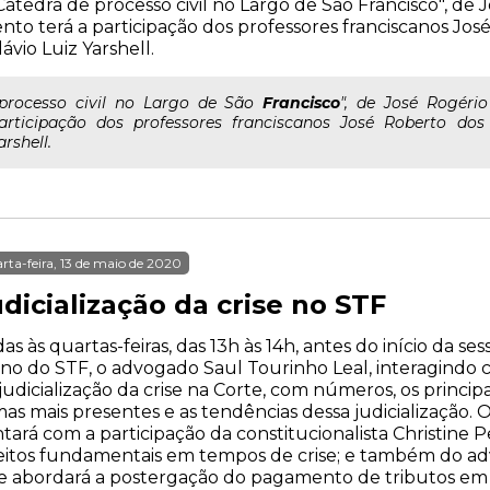
Cátedra de processo civil no Largo de São Francisco", de 
nto terá a participação dos professores franciscanos J
lávio Luiz Yarshell.
..processo civil no Largo de São
Francisco
", de José Rogéri
articipação dos professores franciscanos José Roberto do
arshell.
rta-feira, 13 de maio de 2020
dicialização da crise no STF
as às quartas-feiras, das 13h às 14h, antes do início da s
no do STF, o advogado Saul Tourinho Leal, interagindo 
judicialização da crise na Corte, com números, os principa
as mais presentes e as tendências dessa judicialização.
tará com a participação da constitucionalista Christine P
eitos fundamentais em tempos de crise; e também do ad
 abordará a postergação do pagamento de tributos em 