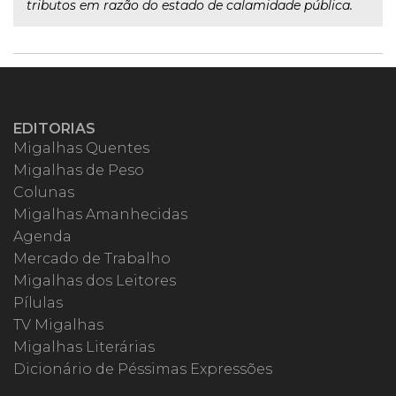
tributos em razão do estado de calamidade pública.
EDITORIAS
Migalhas Quentes
Migalhas de Peso
Colunas
Migalhas Amanhecidas
Agenda
Mercado de Trabalho
Migalhas dos Leitores
Pílulas
TV Migalhas
Migalhas Literárias
Dicionário de Péssimas Expressões