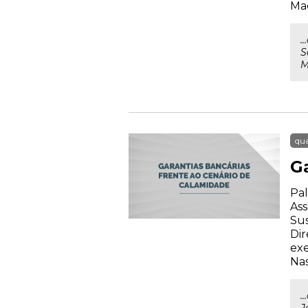
Ma
.
S
M
qua
G
Pal
Ass
Su
Dir
exe
Nas
.