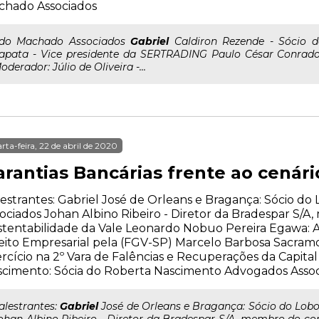
chado Associados
..do Machado Associados
Gabriel
Caldiron Rezende - Sócio 
apata - Vice presidente da SERTRADING Paulo César Conrado 
oderador: Júlio de Oliveira -...
rta-feira, 22 de abril de 2020
arantias Bancárias frente ao cenár
estrantes: Gabriel José de Orleans e Bragança: Sócio d
ociados Johan Albino Ribeiro - Diretor da Bradespar S/
stentabilidade da Vale Leonardo Nobuo Pereira Egawa:
eito Empresarial pela (FGV-SP) Marcelo Barbosa Sacramo
rcício na 2º Vara de Falências e Recuperações da Capita
cimento: Sócia do Roberta Nascimento Advogados Asso
..alestrantes:
Gabriel
José de Orleans e Bragança: Sócio do Lob