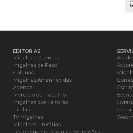
J
L
EDITORIAS
SERVI
Migalhas Quentes
Acade
Migalhas de Peso
Autor
Colunas
Migalh
Migalhas Amanhecidas
Corre
Agenda
Escrit
Mercado de Trabalho
Event
Migalhas dos Leitores
Livrari
Pílulas
Precat
TV Migalhas
Webin
Migalhas Literárias
Dicionário de Péssimas Expressões