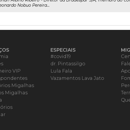
ohan Albino Ribeiro - Diretor da Bradespar S/A, membro do co
eonardo Nobuo Pereira...
ÇOS
ESPECIAIS
MI
mia
#covid19
Cen
es
dr. Pintassilgo
Fal
eiro VIP
Lula Fala
Apo
spondentes
Vazamentos Lava Jato
Fom
órios Migalhas
Per
os Migalhas
Ter
a
Qu
órios
ar