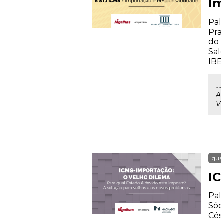
I
Pal
Pra
do 
Sal
IB
.
A
V
qua
I
Pal
Sóc
Cés