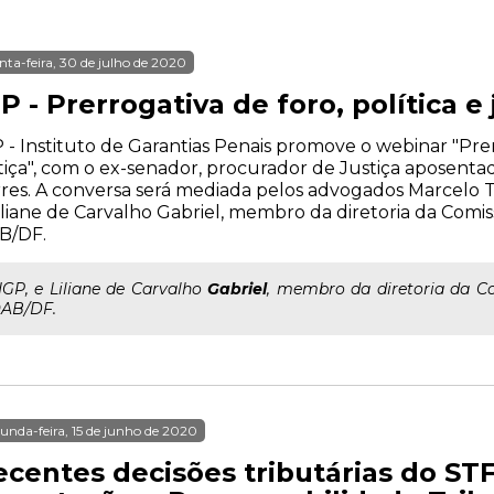
nta-feira, 30 de julho de 2020
P - Prerrogativa de foro, política e 
 - Instituto de Garantias Penais promove o webinar "Prerr
tiça", com o ex-senador, procurador de Justiça aposen
res. A conversa será mediada pelos advogados Marcelo Tu
iliane de Carvalho Gabriel, membro da diretoria da Comis
B/DF.
..IGP, e Liliane de Carvalho
Gabriel
, membro da diretoria da C
AB/DF.
unda-feira, 15 de junho de 2020
centes decisões tributárias do STF