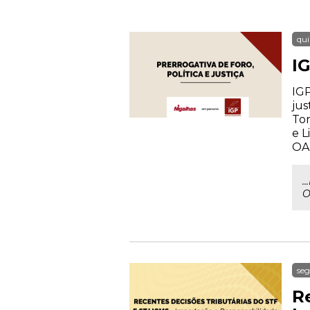
qui
IG
IGP
jus
Tor
e L
OA
.
O
seg
Re