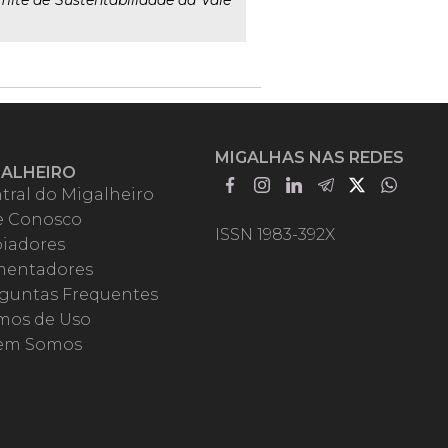
mitê de Sustentabilidade da Vale
MIGALHAS NAS REDES
GALHEIRO
tral do Migalheiro
e Conosco
ISSN 1983-392X
iadores
entadores
guntas Frequentes
mos de Uso
em Somos