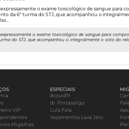
e expressamente o exame toxicológico de sangue para 
mento da 6ª turma do STJ, que acompanhou o integralmen
o...
 expressamente o exame toxicológico de sangue para compro
 turma do STJ, que acompanhou o integralmente o voto do re
ÇOS
ESPECIAIS
MI
mia
#covid19
Cen
es
dr. Pintassilgo
Fal
eiro VIP
Lula Fala
Apo
spondentes
Vazamentos Lava Jato
Fom
órios Migalhas
Per