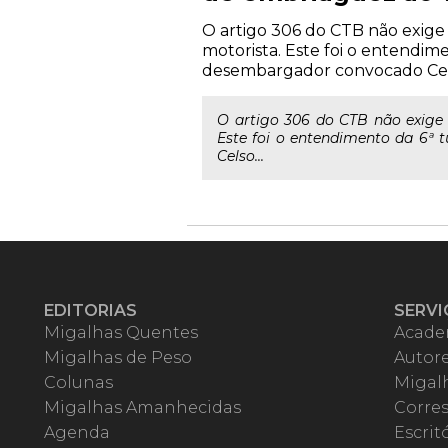
O artigo 306 do CTB não exig
motorista. Este foi o entendi
desembargador convocado Cels
O artigo 306 do CTB não exige
Este foi o entendimento da 6ª
Celso...
EDITORIAS
SERVI
Migalhas Quentes
Acade
Migalhas de Peso
Autor
Colunas
Migalh
Migalhas Amanhecidas
Corre
Agenda
Escrit