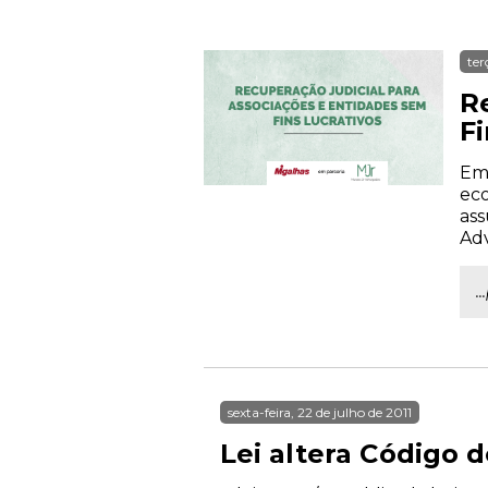
ter
R
Fi
Emp
eco
ass
Ad
.
sexta-feira, 22 de julho de 2011
Lei altera Código d