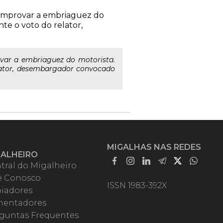
comprovar a embriaguez do
te o voto do relator,
var a embriaguez do motorista.
lator, desembargador convocado
MIGALHAS NAS REDES
GALHEIRO
tral do Migalheiro
e Conosco
ISSN 1983-392X
iadores
entadores
guntas Frequentes