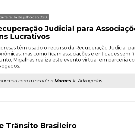
ça-feira, 14 de julho de 2020
ecuperação Judicial para Associaç
ns Lucrativos
resas têm usado o recurso da Recuperação Judicial para
nômicas, mas como ficam associações e entidades sem fi
unto, Migalhas realiza este evento virtual em parceria co
vogados.
..parceria com o escritório
Moraes
Jr. Advogados.
e Trânsito Brasileiro