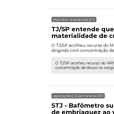
terça-feira, 12 de abril de 2011
TJ/SP entende que
materialidade de c
O TJ/SP acolheu recurso do M
dirigindo com concentração de
O TJ/SP acolheu recurso do MP
concentração de álcool no sangu
segunda-feira, 14 de março de 2011
STJ - Bafômetro s
de embriaguez ao 