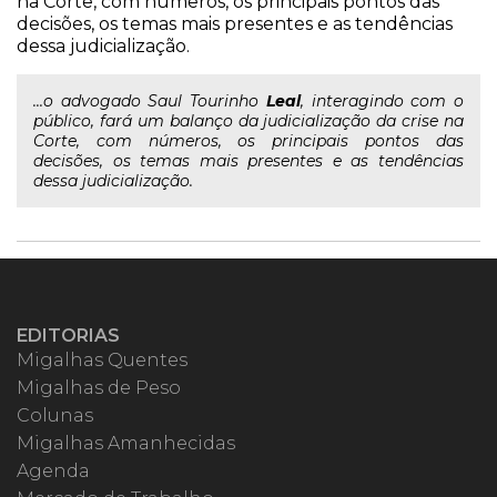
na Corte, com números, os principais pontos das
decisões, os temas mais presentes e as tendências
dessa judicialização.
...o advogado Saul Tourinho
Leal
, interagindo com o
público, fará um balanço da judicialização da crise na
Corte, com números, os principais pontos das
decisões, os temas mais presentes e as tendências
dessa judicialização.
EDITORIAS
Migalhas Quentes
Migalhas de Peso
Colunas
Migalhas Amanhecidas
Agenda