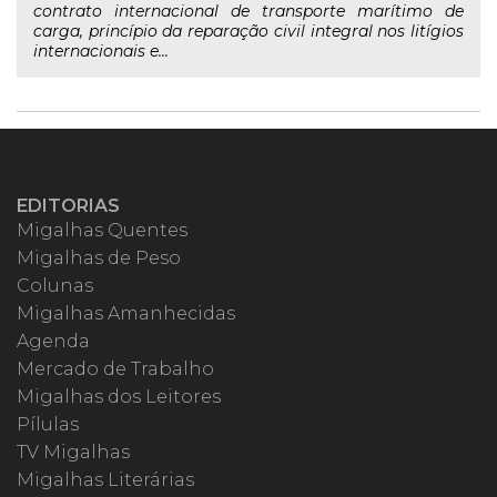
contrato internacional de transporte marítimo de
carga, princípio da reparação civil integral nos litígios
internacionais e...
EDITORIAS
Migalhas Quentes
Migalhas de Peso
Colunas
Migalhas Amanhecidas
Agenda
Mercado de Trabalho
Migalhas dos Leitores
Pílulas
TV Migalhas
Migalhas Literárias