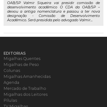
OAB/SP Valmir Siqueira vai presidir comissão de
desenvolvimento acadêmico O CDA da OAB/SP –
deixou a antiga nomenclatura e passou a ter nova
designação - Comissão de Desenvolvimento
Acadêmico. Será presidida pelo advogado Valmir...
EDITORIAS
Migalhas Quentes
Migalhas de Peso
Colunas
Migalhas Amanhecidas
Agenda
Mercado de Trabalho
Migalhas dos Leitores
Pílulas
TV Migalhas